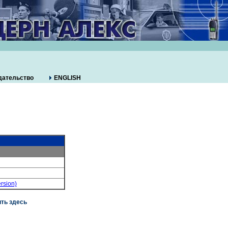
дательство
ENGLISH
rsion)
ть здесь