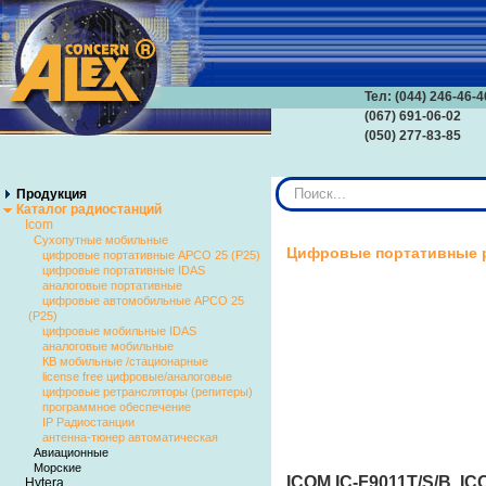
Тел: (044) 246-46-4
(067) 691-06-02
(050) 277-83-85
Искать...
Продукция
Каталог радиостанций
Icom
Сухопутные мобильные
Цифровые портативные р
цифровые портативные APCO 25 (P25)
цифровые портативные IDAS
аналоговые портативные
цифровые автомобильные APCO 25
(P25)
цифровые мобильные IDAS
аналоговые мобильные
КВ мобильные /стационарные
license free цифровые/аналоговые
цифровые ретрансляторы (репитеры)
программное обеспечение
IP Радиостанции
антенна-тюнер автоматическая
Авиационные
Морские
ICOM IC-F9011T/S/B, IC
Hytera