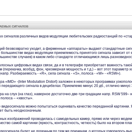
МАЕМЫХ СИГНАЛОВ
 сигналов различных видов модуляции любительских радиостанций по «стари
ий безвозвратно уходит, а фирменные «аппараты» выдают стандартные сиг
В большинстве видах модуляции приемлемость принятого сигнала зависит от 
шинстве случаев) в каком либо стандарте отличающимся лишь разновидность
олосных цифровых видах связи, да и в телеграфе приобретает важность так
 (перекачка, возбуд, фон, чрезмерная мощность и т.д.) – вот этот параметр
апр. Разбираемость - «R», сила сигнала - «S», полоса - «W» - «RSW»).
а «IMD» -(Inter Modulation Distort) заложен в некоторых программах узкопо
передающего сигнала в децибелах. Приемлемо минус 20 дб., отлично минус 
а на слух (на глаз), наверное достаточно две-три градации напр. RSW 599–
 полоса – «хвосты».
е видеосигнала можно попытаться оценивать качество переданной картинки. Я
жет быть неоднозначным.
жных изображений проводилась с самодельных камер, прямо или через модем
чество самой картинки (яркость, контрастность, четкость) было на втором пла
идеосигнала будет не логичным по тем же причинам, о которых говорилось в