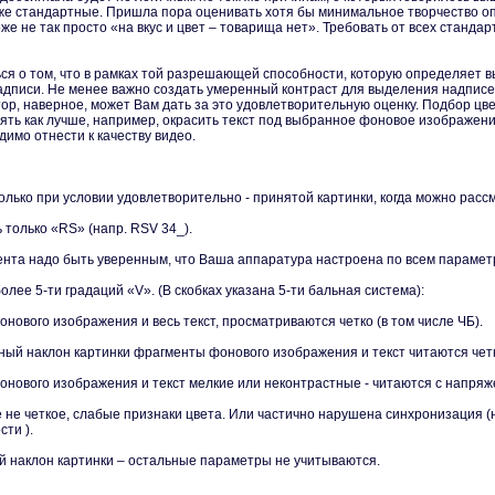
е стандартные. Пришла пора оценивать хотя бы минимальное творчество о
оже не так просто «на вкус и цвет – товарища нет». Требовать от всех станд
ся о том, что в рамках той разрешающей способности, которую определяет 
дписи. Не менее важно создать умеренный контраст для выделения надписе
тор, наверное, может Вам дать за это удовлетворительную оценку. Подбор цве
ять как лучше, например, окрасить текст под выбранное фоновое изображени
димо отнести к качеству видео.
олько при условии удовлетворительно - принятой картинки, когда можно расс
 только «RS» (напр. RSV 34_).
ента надо быть уверенным, что Ваша аппаратура настроена по всем парамет
лее 5-ти градаций «V». (В скобках указана 5-ти бальная система):
фонового изображения и весь текст, просматриваются четко (в том числе ЧБ).
ьный наклон картинки фрагменты фонового изображения и текст читаются четко. 
фонового изображения и текст мелкие или неконтрастные - читаются с напряже
е не четкое, слабые признаки цвета. Или частично нарушена синхронизация (н
сти ).
ный наклон картинки – остальные параметры не учитываются.