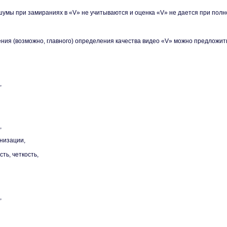
шумы при замираниях в «V» не учитываются и оценка «V» не дается при полн
ения (возможно, главного) определения качества видео «V» можно предложи
,
,
низации,
ть, четкость,
,