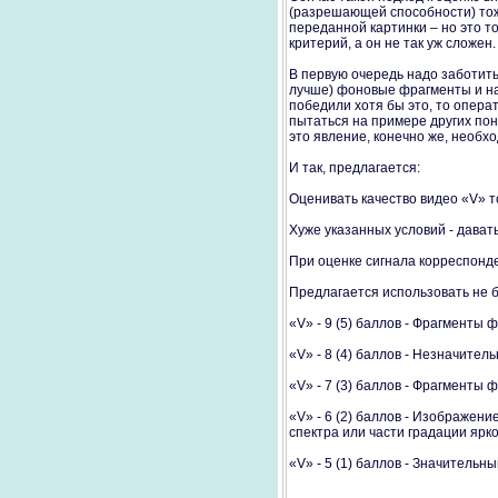
(разрешающей способности) тож
переданной картинки – но это т
критерий, а он не так уж сложен.
В первую очередь надо заботить
лучше) фоновые фрагменты и на
победили хотя бы это, то опера
пытаться на примере других пон
это явление, конечно же, необхо
И так, предлагается:
Оценивать качество видео «V» т
Хуже указанных условий - давать
При оценке сигнала корреспонд
Предлагается использовать не бо
«V» - 9 (5) баллов - Фрагменты 
«V» - 8 (4) баллов - Незначител
«V» - 7 (3) баллов - Фрагменты 
«V» - 6 (2) баллов - Изображени
спектра или части градации ярко
«V» - 5 (1) баллов - Значитель