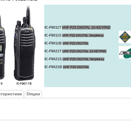
IC-F9011T
VHF P25 DIGITAL 10-KEYPAD
IC-F9011S
VHF P25 DIGITAL Simplekey
IC-F9011B
VHF P25 DIGITAL
IC-F9021T
UHF P25 DIGITAL 10-KEYPAD
IC-F9021S
UHF P25 DIGITAL Simplekey
IC-F9021B
UHF P25 DIGITAL
ктеристики
Опции