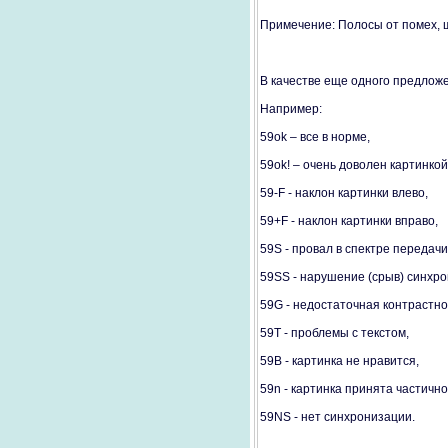
Примечение: Полосы от помех, 
В качестве еще одного предлож
Например:
59ok – все в норме,
59ok! – очень доволен картинкой
59-F - наклон картинки влево,
59+F - наклон картинки вправо,
59S - провал в спектре передачи
59SS - нарушение (срыв) синхро
59G - недостаточная контрастнос
59T - проблемы с текстом,
59B - картинка не нравится,
59n - картинка принята частично
59NS - нет синхронизации.