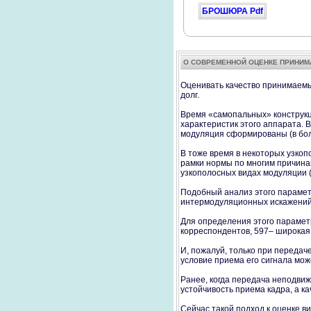
БРОШЮРА Pdf
О СОВРЕМЕННОЙ ОЦЕНКЕ ПРИНИ
Oценивать качество принимаемых
долг.
Время «самопальных» конструкц
характеристик этого аппарата. 
модуляция сформированы (в боль
В тоже время в некоторых узкоп
рамки нормы по многим причинам
узкополосных видах модуляции (н
Подобный анализ этого параметр
интермодуляционных искажений 
Для определения этого параметр
корреспондентов, 597– широкая
И, пожалуй, только при передач
условие приема его сигнала мо
Ранее, когда передача неподви
устойчивость приема кадра, а ка
Сейчас такой подход к оценке в