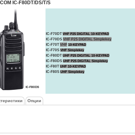
 ICOM IC-F80DT/DS/T/S
IC-F70DT
VHF P25 DIGITAL 10-KEYPAD
IC-F70DS
VHF P25 DIGITAL Simplekey
IC-F70T
VHF
10-KEYPAD
IC-F70S
VHF Simplekey
IC-F80DT
UHF P25 DIGITAL 10-KEYPAD
IC-F80DS
UHF P25 DIGITAL
Simplekey
IC-F80T
UHF
10-KEYPAD
IC-F80S
UHF Simplekey
ктеристики
Опции