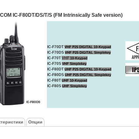
COM IC-F80DT/DS/T/S (FM Intrinsically Safe version)
IC-F70DT
VHF P25 DIGITAL 10-Keypad
IC-F70DS
VHF P25 DIGITAL Simplekey
IC-F70T
VHF
10-Keypad
IC-F70S
VHF
Simplekey
IC-F80DT
UHF P25 DIGITAL 10-Keypad
IC-F80DS
UHF P25 DIGITAL Simplekey
IC-F80T
UHF
10-Keypad
IC-F80S
UHF
Simplekey
ктеристики
Опции