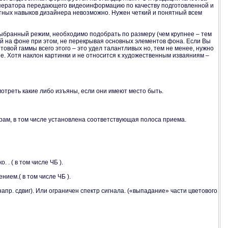
ператора передающего видеоинформацию по качеству подготовленной и
артных навыков дизайнера невозможно. Нужен четкий и понятный всем
выбранный режим, необходимо подобрать по размеру (чем крупнее – тем
й на фоне при этом, не перекрывая основных элементов фона. Если Вы
товой гаммы всего этого – это удел талантливых но, тем не менее, нужно
е. Хотя наклон картинки и не относится к художественным изваяниям –
мотреть какие либо изъяны, если они имеют место быть.
рам, в том числе установлена соответствующая полоса приема.
. ( в том числе ЧБ ).
нием.( в том числе ЧБ ).
апр. сдвиг). Или ограничен спектр сигнала. («выпадание» части цветового