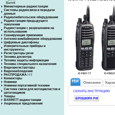
Barrett
Миниатюрные радиостанции
Системы радиосвязи и передачи
данных
Радиолюбительское оборудование
Радиостанции предыдущего
поколения
Радиостанции с разрешением на
использование
Сканирующие приемники
Антенно-комбайнерное оборудование
Цифровые диктофоны
Измерительные приборы и
инструменты
Регистраторы речи
Техника досмотра
Техника защиты информации
Техника специального назначения
Видеорегистраторы
Видеонаблюдение
РАСПРОДАЖА ! ! !
Коннекторы
PDF
Новинки
Описание
Хара
Новинки портативной техники
Система связи для мотоциклистов и
СКАЧАТЬ ИНСТРУКЦИЮ
автогонщиков
Товары
БРОШЮРА Pdf
BARRETT радиостанции
Акционные предложения