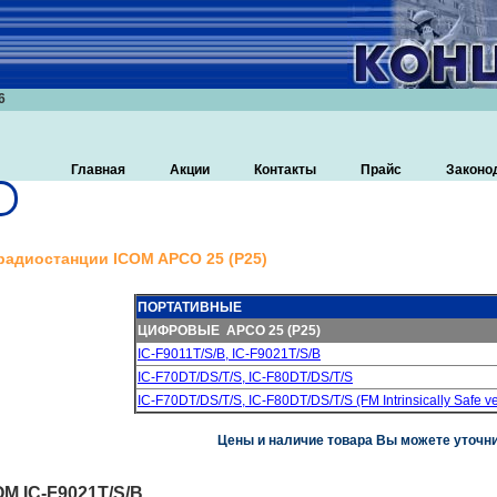
6
Главная
Акции
Контакты
Прайс
Законо
адиостанции ICOM APCO 25 (P25)
ПОРТАТИВНЫЕ
ЦИФРОВЫЕ APCO 25 (P25)
IC-F9011T/S/B, IC-F9021T/S/B
IC-F70DT/DS/T/S, IC-F80DT/DS/T/S
IC-F70DT/DS/T/S, IC-F80DT/DS/T/S (FM Intrinsically Safe ve
Цены и наличие товара Вы можете уточни
OM IC-F9021T/S/B