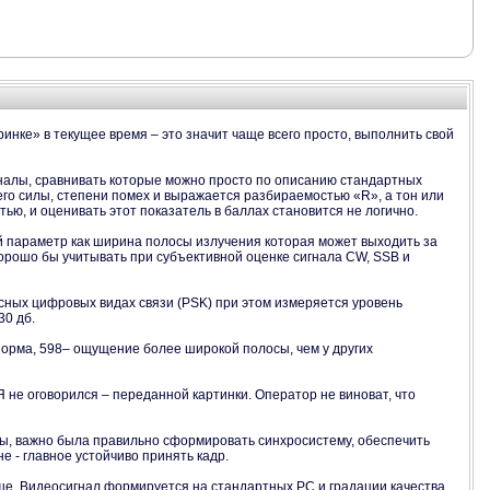
нке» в текущее время – это значит чаще всего просто, выполнить свой
налы, сравнивать которые можно просто по описанию стандартных
его силы, степени помех и выражается разбираемостью «R», а тон или
ю, и оценивать этот показатель в баллах становится не логично.
ой параметр как ширина полосы излучения которая может выходить за
 хорошо бы учитывать при субъективной оценке сигнала СW, SSB и
лосных цифровых видах связи (PSK) при этом измеряется уровень
30 дб.
 норма, 598– ощущение более широкой полосы, чем у других
 не оговорился – переданной картинки. Оператор не виноват, что
ы, важно была правильно сформировать синхросистему, обеспечить
не - главное устойчиво принять кадр.
ыше. Видеосигнал формируется на стандартных РС и градации качества