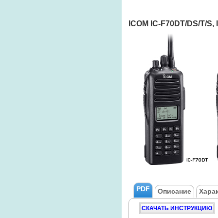
ICOM IC-F70DT/DS/T/S, I
PDF
Описание
Хара
СКАЧАТЬ ИНСТРУКЦИЮ