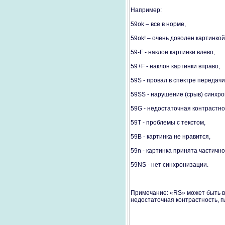
Например:
59ok – все в норме,
59ok! – очень доволен картинкой
59-F - наклон картинки влево,
59+F - наклон картинки вправо,
59S - провал в спектре передачи
59SS - нарушение (срыв) синхро
59G - недостаточная контрастнос
59T - проблемы с текстом,
59B - картинка не нравится,
59n - картинка принята частично
59NS - нет синхронизации.
Примечание: «RS» может быть в
недостаточная контрастность, пл