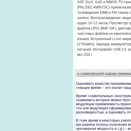
ASF, DivX, XviD и WMV9, TV-тюн
(PAL/SECAM/NTSC) прием назе
телевидения DMB и FM-тюнер 
записи. Воспроизведение: видео
аудио 10-12 часов. Просмотрр 
файлов (JPG, BMP, GIF), диктоф
текстовых файлов на европейск
языках. Встроенный Li-ion акку
(2700мАч). Зарядка аккумулятор
питания. Интерфейс USB 2.0. р
вес-250 г.
О СОВРЕМЕННОЙ ОЦЕНКЕ ПРИНИ
Oценивать качество принимаемы
текущее время – это значит чаще
Время «самопальных» конструкц
сравнивать которые можно прос
модуляции приемлемость принято
тон или модуляция сформирован
разновидностью, и оценивать эт
В тоже время в некоторых узкоп
как ширина полосы излучения ко
чрезмерная мощность и т.д.) – 