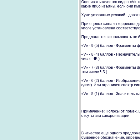
Оценивать качество видео «V» т
какие либо изъяны, если они им
Хуже указанных условий - давать
При оценке сигнала корреспонд
числе установлена соответству
Предлагается использовать не бо
«V» - 9 (5) баллов - Фрагменты 
«V» - 8 (4) баллов - Незначител
числе ЧБ ).
«V» - 7 (3) баллов - Фрагменты
том числе ЧБ ).
«V» - 6 (2) баллов - Изображен
сдвиг). Или ограничен спектр си
«V» - 5 (1) баллов - Значитель
Примечение: Полосы от помех, 
отсутствии синхронизации
В качестве еще одного предлож
буквенное обозначение, опреде