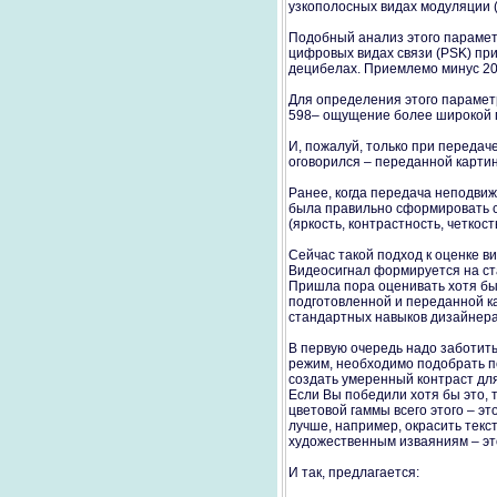
узкополосных видах модуляции (н
Подобный анализ этого параметр
цифровых видах связи (PSK) пр
децибелах. Приемлемо минус 20 
Для определения этого параметр
598– ощущение более широкой п
И, пожалуй, только при передач
оговорился – переданной картин
Ранее, когда передача неподви
была правильно сформировать си
(яркость, контрастность, четкос
Сейчас такой подход к оценке в
Видеосигнал формируется на ст
Пришла пора оценивать хотя б
подготовленной и переданной кар
стандартных навыков дизайнера 
В первую очередь надо заботит
режим, необходимо подобрать п
создать умеренный контраст дл
Если Вы победили хотя бы это, 
цветовой гаммы всего этого – эт
лучше, например, окрасить текс
художественным изваяниям – это
И так, предлагается: