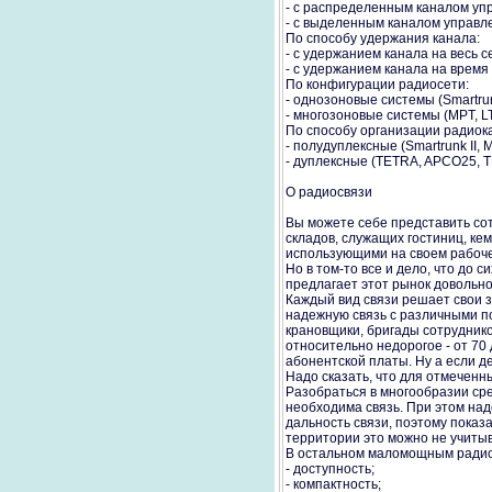
- с распределенным каналом упр
- с выделенным каналом управл
По способу удержания канала:
- с удержанием канала на весь се
- с удержанием канала на время 
По конфигурации радиосети:
- однозоновые системы (Smartru
- многозоновые системы (MPT, LT
По способу организации радиок
- полудуплексные (Smartrunk II,
- дуплексные (TETRA, APCO25,
О радиосвязи
Вы можете себе представить сот
складов, служащих гостиниц, кем
использующими на своем рабочем
Но в том-то все и дело, что до
предлагает этот рынок довольно
Каждый вид связи решает свои 
надежную связь с различными п
крановщики, бригады сотрудников
относительно недорогое - от 70
абонентской платы. Ну а если д
Надо сказать, что для отмеченн
Разобраться в многообразии сре
необходима связь. При этом над
дальность связи, поэтому пока
территории это можно не учитыв
В остальном маломощным радио
- доступность;
- компактность;