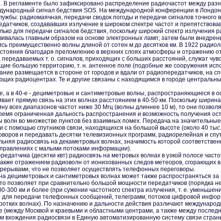
08. В регламенте было зафиксировано распределение радиочастот между раз
дународный сигнал бедствия SOS. На международной конференции в Лондоне
лужбы: радиомаячная, передачи сводок погоды и передачи сигналов точног
датчиков, создававших излучение в широком спектре частот и препятствов
ько для передачи сигналов бедствия, поскольку широкий спектр излучения ра
вивалась главным образом на основе электронных ламп; затем были внедрен
сь преимущественно волны длиной от сотен м до десятков км. В 1922 радио
стояния благодаря преломлению в верхних слоях атмосферы и отражению от
 передаваемых т. о. сигналов, приходящих с больших расстояний, служат ч
ие большую территорию, т. н. антенное поле (подобные же сооружения испо
ние размещается в стороне от городов и вдали от радиопередатчиков, на
ающих радиоцентрах. Те и другие связаны с находящимся в городе центральн
ые, а в 40-е - дециметровые и сантиметровые волны, распространяющиеся в о
вает прямую связь на этих волнах расстоянием в 40-50 км. Поскольку ширина
ину всех диапазонов частот ниже 30 Мгц (волны длиннее 10 м), то они позв
 время ограниченная дальность распространения и возможность получения о
ны волн во множестве пунктов без взаимных помех. Передача на значительны
 с помощью спутников связи, находящихся на большой высоте (около 40 тыс.
оворов и передавать десятки телевизионных программ, радиорелейная и спу
няя радиосвязь на декаметровых волнах, значимость которой соответственн
направлениях с малыми потоками информации).
датчика (десятки квт) радиосвязь на метровых волнах в узкой полосе частот 
также отражением радиоволн от ионизованных следов метеоров, сгорающих в 
рерывами, что не позволяет осуществлять телефонных переговоры.
на дециметровых и сантиметровых волнах может также распространяться за п
о позволяет при сравнительно большой мощности передатчиков (порядка нес
0-300 км и более (при сужении частотного спектра излучения, т. е. уменьш
 для передачи телефонных сообщений, телеграмм, потоков цифровой информ
оротких волнах). По назначению и дальности действия различают междунаро
е (между Москвой и краевыми и областными центрами, а также между последн
ом вхождения радиосвязи в Единую автоматизированную систему связи стран