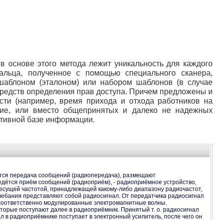
в основе этого метода лежит уникальность для каждого
альца, полученное с помощью специального сканера,
шаблоном (эталоном) или набором шаблонов (в случае
средств определения прав доступа. Причем предложены и
сти (например, время прихода и отхода работников на
ние, или вместо общепринятых и далеко не надежных
ативной базе информации.
дётся передача сообщений (радиопередача), размещают
едётся приём сообщений (радиоприём), - радиоприёмное устройство,
есущей частотой, принадлежащей какому-либо диапазону радиочастот,
ебания представляют собой радиосигнал. От передатчика радиосигнал
соответственно модулированные электромагнитные волны.
торые поступают далее в радиоприёмник. Принятый т. о. радиосигнал
ал в радиоприёмнике поступает в электронный усилитель, после чего он