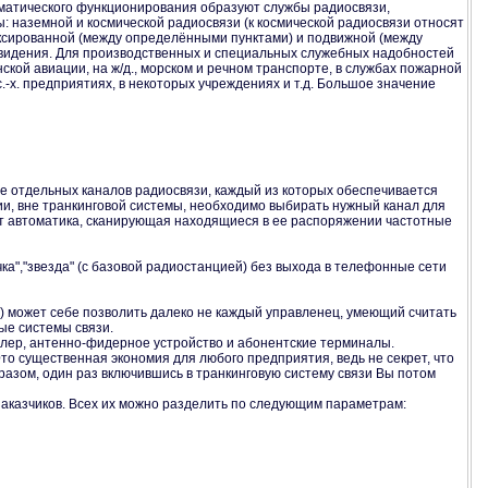
ематического функционирования образуют службы радиосвязи,
ы: наземной и космической радиосвязи (к космической радиосвязи относят
фиксированной (между определёнными пунктами) и подвижной (между
видения. Для производственных и специальных служебных надобностей
кой авиации, на ж/д., морском и речном транспорте, в службах пожарной
-х. предприятиях, в некоторых учреждениях и т.д. Большое значение
ичие отдельных каналов радиосвязи, каждый из которых обеспечивается
ии, вне транкинговой системы, необходимо выбирать нужный канал для
ет автоматика, сканирующая находящиеся в ее распоряжении частотные
а","звезда" (с базовой радиостанцией) без выхода в телефонные сети
 может себе позволить далеко не каждый управленец, умеющий считать
вые системы связи.
оллер, антенно-фидерное устройство и абонентские терминалы.
Это существенная экономия для любого предприятия, ведь не секрет, что
азом, один раз включившись в транкинговую систему связи Вы потом
аказчиков. Всех их можно разделить по следующим параметрам: