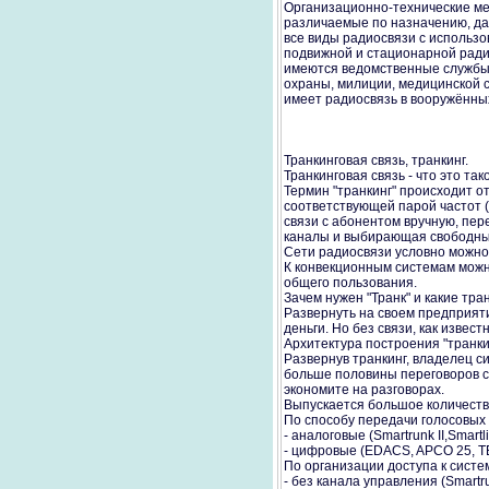
Организационно-технические ме
различаемые по назначению, дал
все виды радиосвязи с использо
подвижной и стационарной рад
имеются ведомственные службы р
охраны, милиции, медицинской с
имеет радиосвязь в вооружённы
Транкинговая связь, транкинг.
Транкинговая связь - что это так
Термин "транкинг" происходит о
соответствующей парой частот (
связи с абонентом вручную, пе
каналы и выбирающая свободный
Сети радиосвязи условно можно 
К конвекционным системам можно
общего пользования.
Зачем нужен "Транк" и какие тр
Развернуть на своем предприят
деньги. Но без связи, как изве
Архитектура построения "транки
Развернув транкинг, владелец с
больше половины переговоров с
экономите на разговорах.
Выпускается большое количеств
По способу передачи голосовых
- аналоговые (Smartrunk II,Smart
- цифровые (EDACS, APCO 25, TE
По организации доступа к систе
- без канала управления (Smartru