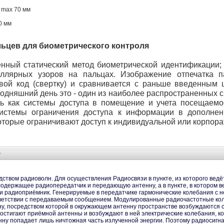
/ max 70 мм
0 мм
льцев для биометрического контроля
нный статический метод биометрической идентификации; 
иллярных узоров на пальцах. Изображение отпечатка п
ой код (свертку) и сравнивается с раньше введенным 
годняшний день это - один из наиболее распространенных 
ь как системы доступа в помещение и учета посещаемо
 системы ограничения доступа к информации в дополне
оторые ограничивают доступ к индивидуальной или корпор
Г
едством радиоволн. Для осуществления Радиосвязи в пункте, из которого ве
одержащее радиопередатчик и передающую антенну, а в пункте, в котором в
 радиоприёмник. Генерируемые в передатчике гармонические колебания с н
ветствии с передаваемым сообщением. Модулированные радиочастотные кол
у, посредством которой в окружающем антенну пространстве возбуждаются 
остигают приёмной антенны и возбуждают в ней электрические колебания, ко
тенну попадает лишь ничтожная часть излученной энергии. Поэтому радиосигн