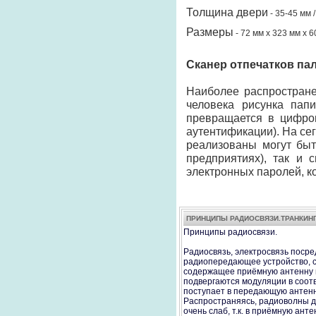
Толщина двери
-
35-45 мм 
Размеры
-
72 мм
x 323 мм x 6
Сканер отпечатков па
Наиболее распростране
человека рисунка пап
превращается в цифров
аутентификации). На се
реализованы могут быт
предприятиях), так и
электронных паролей, к
ПРИНЦИПЫ РАДИОСВЯЗИ.ТРАНКИН
Принципы радиосвязи.
Радиосвязь, электросвязь поср
радиопередающее устройство, с
содержащее приёмную антенну и
подвергаются модуляции в соот
поступает в передающую антенн
Распространяясь, радиоволны д
очень слаб, т.к. в приёмную ан