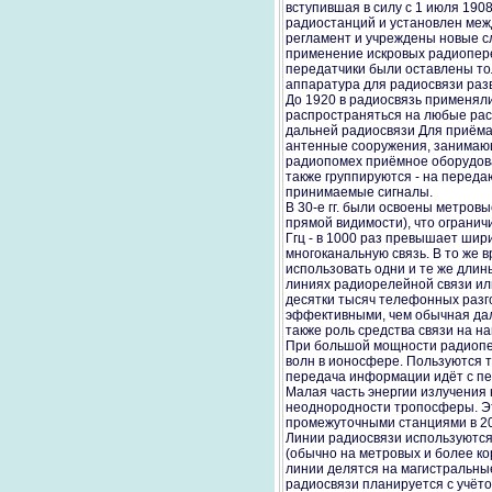
вступившая в силу с 1 июля 19
радиостанций и установлен меж
регламент и учреждены новые с
применение искровых радиопере
передатчики были оставлены тол
аппаратура для радиосвязи раз
До 1920 в радиосвязь применяли
распространяться на любые рас
дальней радиосвязи Для приёма
антенные сооружения, занимающ
радиопомех приёмное оборудова
также группируются - на перед
принимаемые сигналы.
В 30-е гг. были освоены метров
прямой видимости), что ограничи
Ггц - в 1000 раз превышает шир
многоканальную связь. В то же
использовать одни и те же дли
линиях радиорелейной связи или
десятки тысяч телефонных разг
эффективными, чем обычная даль
также роль средства связи на 
При большой мощности радиопере
волн в ионосфере. Пользуются 
передача информации идёт с пе
Малая часть энергии излучения 
неоднородности тропосферы. Эт
промежуточными станциями в 20
Линии радиосвязи используются
(обычно на метровых и более к
линии делятся на магистральны
радиосвязи планируется с учёт