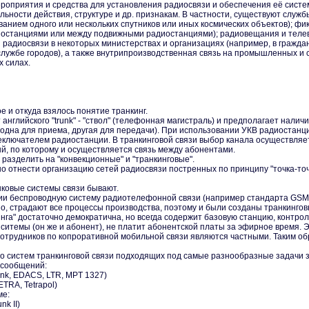
роприятия и средства для установления радиосвязи и обеспечения её сист
ьности действия, структуре и др. признакам. В частности, существуют служб
ванием одного или нескольких спутников или иных космических объектов); 
иостанциями или между подвижными радиостанциями); радиовещания и теле
адиосвязи в некоторых министерствах и организациях (например, в гражданс
лужбе городов), а также внутрипроизводственная связь на промышленных и с.
х силах.
ое и откуда взялось понятие транкинг.
т английского "trunk" - "ствол" (телефонная магистраль) и предполагает нал
одна для приема, другая для передачи). При использовании УКВ радиостанц
реключателем радиостанции. В транкинговой связи выбор канала осуществля
, по которому и осуществляется связь между абонентами.
разделить на "конвекционные" и "транкинговые".
 отнести организацию сетей радиосвязи постренных по принципу "точка-точк
анковые системы связи бывают.
ии беспроводную систему радиотелефонной связи (например стандарта GSM)
стно, страдают все процессы производства, поэтому и были созданы транкинго
нга" достаточно демократична, но всегда содержит базовую станцию, контр
иситемы (он же и абонент), не платит абонентской платы за эфирное время. 
отрудников по копроративной мобильной связи являются частными. Таким обр
о систем транкинговой связи подходящих под самые разнообразные задачи з
 сообщений:
link, EDACS, LTR, MPT 1327)
TRA, Tetrapol)
ме:
nk II)