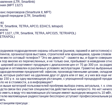
авления (LTR, Smartlink)
ения (MPT 1327)
анс переговоров (Smartrunk II, MPT)
одной передачи (LTR, Smartlink)
nk)
R, Smartlink, TETRA, APCO, EDACS, tetrapol)
анала:
 MPT 1327, LTR, Smartlink, TETRA, APCO25, TETRAPOL)
 TETRAPOL)
рудников подразделения охраны объектов (рынков, гаражей и автостоянок) с
пингов, организаторов выставок, строителей или крановщиков, одним словом в
 месте сотовый телефон? "Это же дикость!" - скажете вы, и будете соверше
 сих пор многие из перечисленных, и не только они, пребывают в неведении о
 широкий ассортимент продукции с диапазоном цен от 70 до 300 у.е. за ради
задачи и оптимален в различных условиях эксплуатации. Грамотно выбранны
одразделениями предприятий: офисом, производственными цехами, складск
, которые работают на удалении друг от друга или от вас, и у них все еще н
 до 150 у. е. за одну маломощную р\станцию, с упрощенной процедурой продаж
ело не в стоимости, а в информации?
ых выше категорий пользователей проблема выбора очень актуальна, т. к. с
дств связи без участия специалистов действительно непросто. Но нет ничего
о иметь в виду что маломощные р\станции имеют выходную мощность 10 мВт, 
зателю маломощные радиостанции бесспорно уступают профессиональным ра
ать.
станциям присуще :