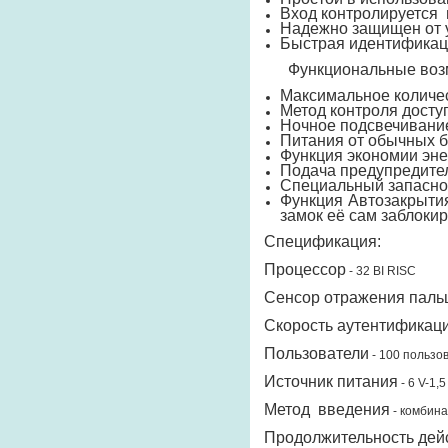
Вход контролируется
Надежно защищен от 
Быстрая идентификаци
Функциональные воз
Максимальное количес
Метод контроля досту
Ночное подсвечивание
Питания от обычных б
Функция экономии эне
Подача предупредител
Специальный запасной
Функция Автозакрытия
замок её сам заблокир
Спецификация:
Процессор
-
32 BІ RІSC
Сенсор отражения паль
Скорость аутентификац
Пользователи
-
100 пользо
Источник питания
-
6 V-1,
Метод введения
-
комбина
Продолжительность дей