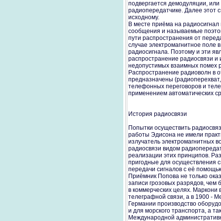
подвергается демодуляции, или 
радиопередатчике. Далее этот 
исходному.
В месте приёма на радиосигнал
сообщения и называемые поэтом
пути распространения от перед
случае электромагнитное поле 
радиосигнала. Поэтому и эти яв
распространение радиосвязи и 
недопустимых взаимных помех р
Распространение радиоволн в о
предназначены (радиоперехват, 
телефонных переговоров и тел
применением автоматических сре
История радиосвязи
Попытки осуществить радиосвязь 
работы Эдисона не имели практи
излучатель электромагнитных в
радиосвязи видом радиопередат
реализации этих принципов. Раз
пригодные для осуществления с
передачи сигналов с её помощью
Приёмник Попова не только ока
записи грозовых разрядов, чем
в коммерческих целях. Маркони
телеграфной связи, а в 1900 - 
Германии производство оборудов
и для морского транспорта, а т
Международной административно