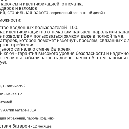
 паролем и идентификацией отпечатка
ударов и взломов
я, стабильная работа,
современный элегантный дизайн
можности:
тво введенных пользователей -100.
па: идентификация по отпечаткам пальцев, пароль или запа
 позволит Вам пользоваться замком даже в полной тьме.
атареек, которое поможет избегнуть проблем, связанных с 
ргопотребления.
ьного сигнала о смене батареек.
 ключ - гарантия высокого уровня безопасности и надежно
: если вы забыли закрыть дверь, замок об этом напомнит.
ует.
ца
-
оптический
ии
-
менее 1 с
вателей
5 V AA тип батареи 8EA
ция отражений, пароль, код, ключ
ствия батареи
-
12 месяцев