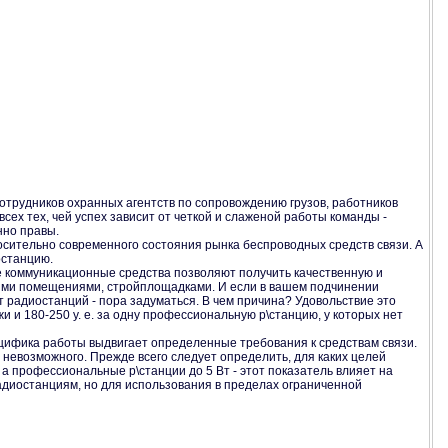
отрудников охранных агентств по сопровождению грузов, работников
сех тех, чей успех зависит от четкой и слаженой работы команды -
нно правы.
тносительно современного состояния рынка беспроводных средств связи. А
останцию.
е коммуникационные средства позволяют получить качественную и
ими помещениями, стройплощадками. И если в вашем подчинении
ет радиостанций - пора задуматься. В чем причина? Удовольствие это
и и 180-250 у. е. за одну профессиональную р\станцию, у которых нет
пецифика работы выдвигает определенные требования к средствам связи.
 невозможного. Прежде всего следует определить, для каких целей
а профессиональные р\станции до 5 Вт - этот показатель влияет на
диостанциям, но для использования в пределах ограниченной