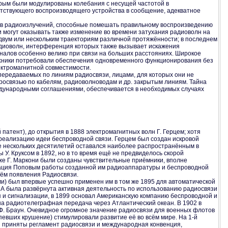
торым были модулированы колебания с несущей частотой в
тствующего воспроизводящего устройства в сообщение, адекватное
ков радиоизлучений, способные помешать правильному воспроизведению
могут оказывать также изменение во времени затухания радиоволн на
вум или нескольким траекториям различной протяжённости; в последнем
адиоволн, интерференция которых также вызывает искажения
гналов особенно велико при связи на больших расстояниях. Широкое
ехники потребовали обеспечения одновременного функционирования без
ектромагнитной совместимости.
ередаваемых по линиям радиосвязи, лицами, для которых они не
тросвязью по кабелям, радиоволноводам и др. закрытым линиям. Тайна
дународными соглашениями, обеспечивается в необходимых случаях
 патент), до открытия в 1888 электромагнитных волн Г. Герцем; хотя
 реализацию идеи беспроводной связи. Герцем был создан искровой
е нескольких десятилетий оставался наиболее распространённым в
. Круксом в 1892, но в то время ещё не предвиделось скорой
озже Г. Маркони были созданы чувствительные приёмники, вполне
трация Поповым работы созданной им радиоаппаратуры и беспроводной
нём появления Радиосвязи.
ми) был впервые успешно применен им в том же 1895 для автоматической
ША была развёрнута активная деятельность по использованию радиосвязи
 и сигнализации, в 1899 основал Американскую компанию беспроводной и
на радиотелеграфная передача через Атлантический океан. В 1902 в
. Ф. Браун. Очевидное огромное значение радиосвязи для военных флотов
рпевших крушение) стимулировали развитие её во всём мире. На 1-й
 приняты регламент радиосвязи и международная конвенция,