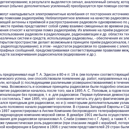
детектированию; в результате выделяется сигнал, аналогичный сигналу, ко
сигнал (обычно дополнительно усиленный) преобразуется при помощи соотве
 могут накладываться электромагнитные колебания от посторонних источни
у помехами радиоприёму. Неблагоприятное влияние на качество радиосвязи 
ающей антенны к приёмной и распространение радиоволн одновременно по д
в месте приёма представляет собой сумму взаимно смещенных во времени р
ления относят к категории помех радиоприёму. Их влияние на приём радиоси
использование радиоволн в радиолокации, радионавигации и др. областях т
азличных систем и средств, использующих радиоволны, - обеспечения их эл
ткрытом пространстве делает возможным в принципе приём радиосигналов, п
радиоподслушивание); в этом - недостаток радиосвязи по сравнению с элек
еграфных сообщений, предусматриваемая соответствующими правилами меж
дств засекречивания радиосигналов (кодирование и др.).
предпринимал ещё Т. А. Эдисон в 80-е гг. 19 в. (им получен соответствующий
ческого успеха, они способствовали появлению др. работ, направленных на
олн, который (с последующими различными усовершенствованиями) в течени
чика. Возможность и основные принципы радиосвязи были подробно описаны У
витие радиосвязи началось после того, как в 1895 А. С. Поповым, а годом п
игнализации без проводов, т. е. для радиосвязи. Первая публичная демонс
 состоялась 7 мая 1895, что даёт основание считать эту дату фактическим д
зался пригодным для радиосвязи, но и (с некоторыми дополнительными узла
 было положено начало радиометеорологии. В странах Западной Европы и С
 в 1897 зарегистрировал в Англии Компанию беспроводного телеграфирования
Международную компанию морской связи. В декабре 1901 им была осуществле
ания для радиосвязи организовал А. Слаби (совместно с Г. Арко), а также К
акже гуманистическая роль радиосвязи (при спасании людей с кораблей, поте
й конференции в Берлине в 1906 с участием представителей 29 стран были