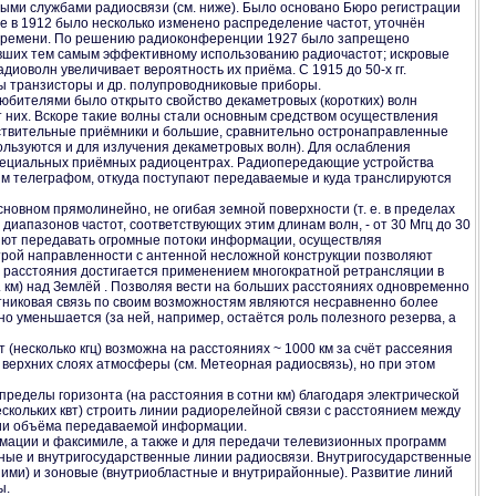
ными службами радиосвязи (см. ниже). Было основано Бюро регистрации
 в 1912 было несколько изменено распределение частот, уточнён
о времени. По решению радиоконференции 1927 было запрещено
авших тем самым эффективному использованию радиочастот; искровые
диоволн увеличивает вероятность их приёма. С 1915 до 50-х гг.
ы транзисторы и др. полупроводниковые приборы.
любителями было открыто свойство декаметровых (коротких) волн
 них. Вскоре такие волны стали основным средством осуществления
увствительные приёмники и большие, сравнительно остронаправленные
льзуются и для излучения декаметровых волн). Для ослабления
 специальных приёмных радиоцентрах. Радиопередающие устройства
ым телеграфом, откуда поступают передаваемые и куда транслируются
сновном прямолинейно, не огибая земной поверхности (т. е. в пределах
 диапазонов частот, соответствующих этим длинам волн, - от 30 Мгц до 30
оляют передавать огромные потоки информации, осуществляя
строй направленности с антенной несложной конструкции позволяют
е расстояния достигается применением многократной ретрансляции в
 км) над Землёй . Позволяя вести на больших расстояниях одновременно
тниковая связь по своим возможностям являются несравненно более
о уменьшается (за ней, например, остаётся роль полезного резерва, а
(несколько кгц) возможна на расстояниях ~ 1000 км за счёт рассеяния
верхних слоях атмосферы (см. Метеорная радиосвязь), но при этом
ределы горизонта (на расстояния в сотни км) благодаря электрической
кольких квт) строить линии радиорелейной связи с расстоянием между
ении объёма передаваемой информации.
ации и факсимиле, а также и для передачи телевизионных программ
дные и внутригосударственные линии радиосвязи. Внутригосударственные
ими) и зоновые (внутриобластные и внутрирайонные). Развитие линий
ы.