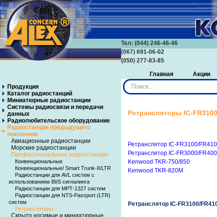
Тел: (044) 246-46-46
(067) 691-06-02
(050) 277-83-85
Главная
Акции
Искать...
Продукция
Каталог радиостанций
Миниатюрные радиостанции
Системы радиосвязи и передачи
Ретрансляторы IC-FR3100
данных
Радиолюбительское оборудование
Радиостанции предыдущего
поколения
Авиационные радиостанции
Ретранслятор IC-FR3100/FR410
Морские радиостанции
Ретранслятор IC-FR3000/FR40
Профессиональные радиостанции
Конвенциональные
Kenwood TKR-750/850
Конвенциональные/ Smart Trunk-II/LTR
Kenwood TKR-820M
Радиостанции для AVL систем с
использованием BIIS сигналинга
Радиостанции для МРТ-1327 систем
Радиостанции для NTS-Passport (LTR)
систем
Ретранслятор IC-FR3100/FR41
Ретрансляторы
Скрыто носимые и миниатюрные