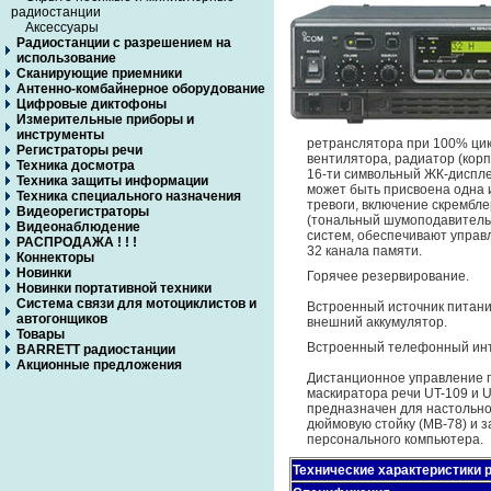
радиостанции
Аксессуары
Радиостанции с разрешением на
использование
Сканирующие приемники
Антенно-комбайнерное оборудование
Цифровые диктофоны
Измерительные приборы и
инструменты
ретранслятора при 100% цик
Регистраторы речи
вентилятора, радиатор (корп
Техника досмотра
16-ти символьный ЖК-диспле
Техника защиты информации
может быть присвоена одна 
Техника специального назначения
тревоги, включение скрембле
Видеорегистраторы
(тональный шумоподавитель
Видеонаблюдение
систем, обеспечивают управ
РАСПРОДАЖА ! ! !
32 канала памяти.
Коннекторы
Новинки
Горячее резервирование.
Новинки портативной техники
Система связи для мотоциклистов и
Встроенный источник питания
автогонщиков
внешний аккумулятор.
Товары
Встроенный телефонный ин
BARRETT радиостанции
Акционные предложения
Дистанционное управление 
маскиратора речи UT-109 и U
предназначен для настольно
дюймовую стойку (МВ-78) и з
персонального компьютера.
Технические характеристики 