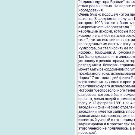
"радиокондуктора Бранли" тольк
стала реальностью. На пороге 
исследования.
Очень близко подошел к этой пр
патента. В среднем он получал 1
которого 1093 патента. Занятьс
американского изобретателя Т. 
небольшие искорки, которые про
искорки не влияют на электроск
силе", считая искорки не электр
проведенные им опыты с катушк
Румкорфа, он стал носить её по
искорки. Помощник Э. Томсона п
Так было доказано, что электро
установку с резонаторами, кото
разрядником. Доказав неправоме
может быть рекордсменом по уп
трехфазного тока, использовани
Через 17 лет немецкий физик Г
электромагнитных волн в простр
практическому его использованию
История "беспроволочного теле
разговоры, которые были рожде
прочего, лечил людей с помощь
грозу. А 12 февраля 1891 г. за 
заседании физического отделен
заседании имеется запись в пр
успехе демонстрировавшихся оп
известный ученый в тот период 
зафиксирован и в протоколах з
этого ученого не появлялось, а 
проводов".