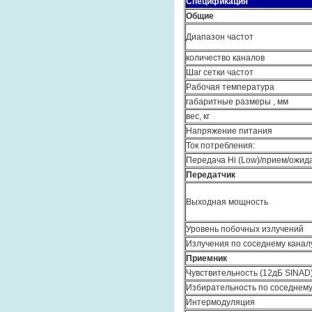
Спецификация
Общие
Диапазон частот
количество каналов
Шаг сетки частот
Рабочая температура
габаритные размеры , мм
вес, кг
Напряжение питания
Ток потребления:
Передача Hi (Low)/прием/ожид
Передатчик
Выходная мощность
Уровень побочных излучений
Излучения по соседнему канал
Приемник
Чувствительность (12дБ SINAD
Избирательность по соседнему
Интермодуляция