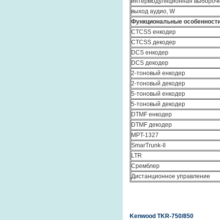
интермодуляционная выборочн
выход аудио, W
Функциональные особенност
CTCSS енкодер
CTCSS декодер
DCS енкодер
DCS декодер
2-тоновый енкодер
2-тоновый декодер
5-тоновый енкодер
5-тоновый декодер
DTMF енкодер
DTMF декодер
MPT-1327
SmarTrunk-II
LTR
Сремблер
Дистанционное управление
Kenwood TKR-750/850