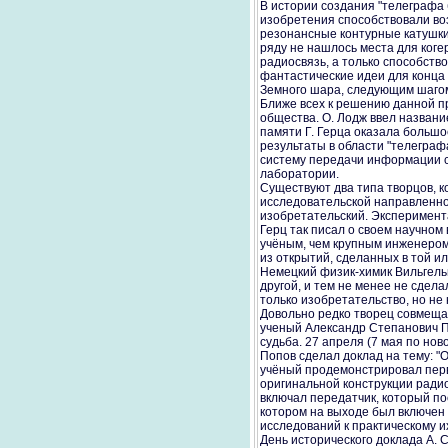
В истории создания "телеграфа 
изобретения способствовали воз
резонансные контурные катушки 
ряду не нашлось места для когер
радиосвязь, а только способств
фантастические идеи для конца 
Земного шара, следующим шагом 
Ближе всех к решению данной п
общества. О. Лодж ввел названи
памяти Г. Герца оказала большо
результаты в области "телеграф
систему передачи информации с
лаборатории.
Существуют два типа творцов, к
исследовательской направленнос
изобретательский. Эксперимента
Герц так писал о своем научном
учёным, чем крупным инженером.
из открытий, сделанных в той ил
Немецкий физик-химик Вильгельм
другой, и тем не менее не сдела
только изобретательство, но не 
Довольно редко творец совмещае
ученый Александр Степанович По
судьба. 27 апреля (7 мая по нов
Попов сделал доклад на тему: "
учёный продемонстрировал перв
оригинальной конструкции ради
включал передатчик, который п
котором на выходе был включен 
исследований к практическому 
День исторического доклада А. 