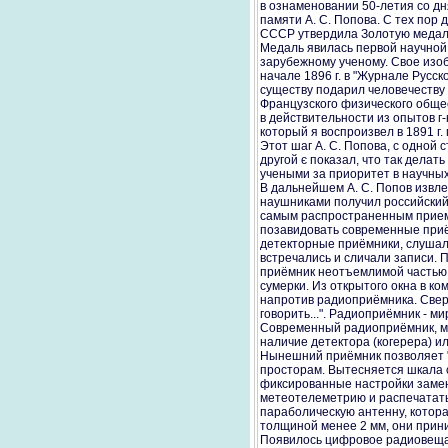
в ознаменовании 50-летия со д
памяти А. С. Попова. С тех пор 
СССР утвердила Золотую медаль
Медаль явилась первой научной 
зарубежному ученому. Свое изоб
начале 1896 г. в "Журнале Русск
существу подарил человечеству 
Французского физического общес
в действительности из опытов г
который я воспроизвел в 1891 г. 
Этот шаг А. С. Попова, с одной 
другой є показал, что так делат
учеными за приоритет в научных
В дальнейшем А. С. Попов извле
наушниками получил российский 
самым распространенным приемн
позавидовать современные приём
детекторные приёмники, слушал
встречались и сличали записи. 
приёмник неотъемлимой частью 
сумерки. Из открытого окна в ко
напротив радиоприёмника. Свер
говорить...". Радиоприёмник - м
Современный радиоприёмник, мал
наличие детектора (когерера) и
Нынешний приёмник позволяет "
просторам. Вытесняется шкала с
фиксированные настройки заме
метеотелеметрию и распечатать
параболическую антенну, котора
толщиной менее 2 мм, они прин
Появилось цифровое радиовещан