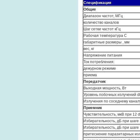
Спецификация
Общие
Диапазон частот, МГц
количество каналов
Шаг сетки частот кГц
Рабочая температура С
габаритные размеры , мм
вес, кг
Напряжение питания
Ток потребления:
дежурном режиме
приема
Передатчик
Выходная мощность, Вт
Уровень побочных излучений d
Излучения по соседнему каналу
Приемник
Чувствительность, мкВ при 12 
Избирательность, дБ при шаге
Избирательность, дБ при шаге 
притеснение паразитарных изл