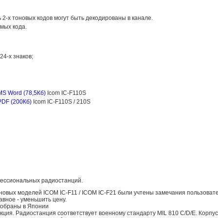
 2-х тоновых кодов могут быть декодированы в канале.
мых кода.
4-х знаков;
MS Word (78,5Кб)
Icom IC-F110S
PDF (200Кб)
Icom IC-F110S / 210S
ессиональных радиостанций.
новых моделей ICOM IC-F11 / ICOM IC-F21 были учтены замечания пользоват
авное - уменьшить цену.
собраны в Японии
кция. Радиостанция соответствует военному стандарту MIL 810 C/D/E. Корпу