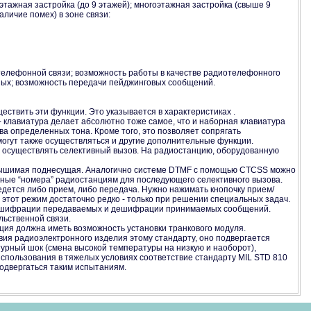
этажная застройка (до 9 этажей); многоэтажная застройка (свыше 9
аличие помех) в зоне связи:
телефонной связи; возможность работы в качестве радиотелефонного
ных; возможность передачи пейджинговых сообщений.
ствить эти функции. Это указывается в характеристиках .
- клавиатура делает абсолютно тоже самое, что и наборная клавиатура
ва определенных тона. Кроме того, это позволяет сопрягать
гут также осуществляться и другие дополнительные функции.
те осуществлять селективный вызов. На радиостанцию, оборудованную
еслышимая поднесущая. Аналогично системе DTMF с помощью CTCSS можно
ные “номера” радиостанциям для последующего селективного вызова.
дется либо прием, либо передача. Нужно нажимать кнопочку прием/
 этот режим достаточно редко - только при решении специальных задач.
ля шифрации передаваемых и дешифрации принимаемых сообщений.
льственной связи.
ия должна иметь возможность установки транкового модуля.
ия радиоэлектронного изделия этому стандарту, оно подвергается
турный шок (смена высокой температуры на низкую и наоборот),
использования в тяжелых условиях соответствие стандарту MIL STD 810
одвергаться таким испытаниям.