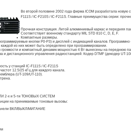
Во второй половине 2002 года фирма ICOM разработала новую 
F111S / IC-F210S / IC-F211S. Главные преимущества серии: прочн
Прочная конструкция. Литой алюминиевый каркас и передняя пан
Соответствует военному стандарту MIL STD 810 C, D, E, F.
Компактные размеры.
рограммируемые кнопки P0-P3) и дисплей с индикацией каналов. Программно
каждой из них может быть определено при программировании.
и громкости и компактный динамик мощностью 4 Вт вынесены на переднюю па
а и дистанционного управления радиостанцией. Кодер DTMF (декодер UT-108
ть у станций IC-F111S / IC-F211S
астот 12.5/25 кГц для каждого канала.
емблера (UT-109/UT-110).
трена.
2-х и 5-ти ТОНОВЫХ СИСТЕМ
анции на принимаемые тоновые вызовы:
 панели ВКЛ/ВЫКЛ/МИГАНИЕ
ии