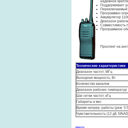
надежное крепле
Поддерживает ра
Переключаемый 
Программно опре
Аккумулятор 110
Диапазон рабочи
Совместимость п
Программное обе
Проспект на анг
Технические характеристики
Диапазон частот, МГц
Выходная мощность, Вт
Количество каналов
Диапазон рабочих температур
Шаг сетки частот, кГц
Габариты и вес
Время непрер. работы (реж. 5:5:
Чувствительность (12 дБ SINAD
вверх