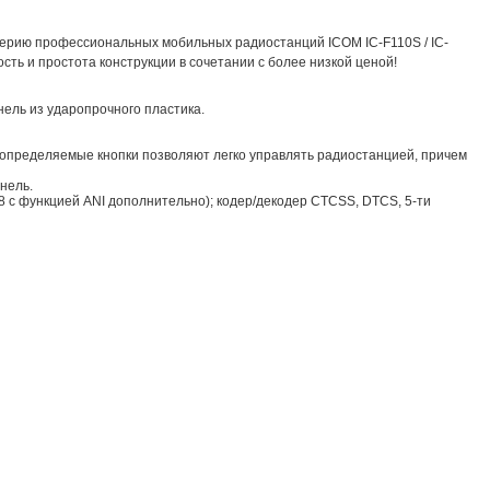
серию профессиональных мобильных радиостанций ICOM IC-F110S / IC-
ость и простота конструкции в сочетании с более низкой ценой!
ель из ударопрочного пластика.
 определяемые кнопки позволяют легко управлять радиостанцией, причем
нель.
 с функцией ANI дополнительно); кодер/декодер CTCSS, DTCS, 5-ти