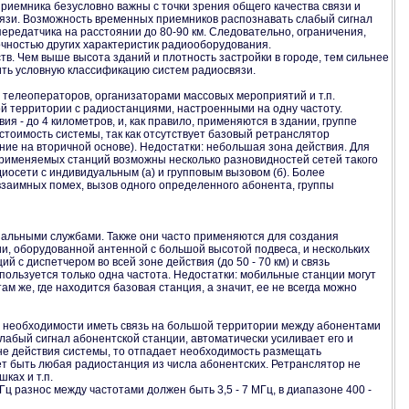
риемника безусловно важны с точки зрения общего качества связи и
вязи. Возможность временных приемников распознавать слабый сигнал
передатчика на расстоянии до 80-90 км. Следовательно, ограничения,
очностью других характеристик радиооборудования.
тв. Чем выше высота зданий и плотность застройки в городе, тем сильнее
ить условную классификацию систем радиосвязи.
 телеоператоров, организаторами массовых мероприятий и т.п.
й территории с радиостанциями, настроенными на одну частоту.
 - до 4 километров, и, как правило, применяются в здании, группе
стоимость системы, так как отсутствует базовый ретранслятор
ие на вторичной основе). Недостатки: небольшая зона действия. Для
 применяемых станций возможны несколько разновидностей сетей такого
диосети с индивидуальным (а) и групповым вызовом (б). Более
 взаимных помех, вызов одного определенного абонента, группы
пальными службами. Также они часто применяются для создания
ии, оборудованной антенной с большой высотой подвеса, и нескольких
с диспетчером во всей зоне действия (до 50 - 70 км) и связь
пользуется только одна частота. Недостатки: мобильные станции могут
 же, где находится базовая станция, а значит, ее не всегда можно
ри необходимости иметь связь на большой территории между абонентами
лабый сигнал абонентской станции, автоматически усиливает его и
оне действия системы, то отпадает необходимость размещать
т быть любая радиостанция из числа абонентских. Ретранслятор не
ках и т.п.
ц разнос между частотами должен быть 3,5 - 7 МГц, в диапазоне 400 -