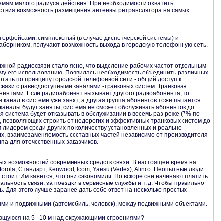
емам малого радиуса действия. При необходимости охватить
йствия возможность размещения антенны ретранслятора на самых
ерфейсами: симплексный (в случае диспетчерской системы) и
аборником, получают возможность выхода в городскую телефонную сеть.
ижной радиосвязи стало ясно, что выделение рабочих частот отдельным
ному его использованию. Появилась необходимость объединить различных
отать по принципу городской телефонной сети - общий доступ к
связи с равнодоступными каналами -транковых систем. Транковая
нентами. Если радиоабонент вызывает другого радиоабонента, то
 канал в системе уже занят, а другая группа абонентов тоже пытается
е каналы будут заняты, система не сможет обслуживать абонентов до
я система будет отказывать в обслуживании в восемь раз реже (7% по
), позволяющих строить от недорогих и эффективных транковых систем до
м лидером среди других по количеству установленных и реально
х, взаимозаменяемость составных частей независимо от производителя
ипа для отечественных заказчиков.
х возможностей современных средств связи. В настоящее время на
ola, Стандарт, Kenwood, Icom, Yaesu (Vertex), Alinco. Неопытные люди
стоит. Им кажется, что они сэкономили. Но вскоре они начинают платить
альность связи, за поездки в сервисные службы и т. д. Чтобы правильно
. Для этого лучше заранее дать себе ответ на несколько простых
ыми и подвижными (автомобиль, человек), между подвижными объектами.
ющуюся на 5 - 10 м над окружающими строениями?