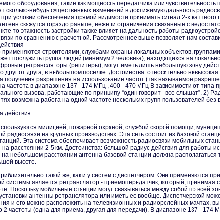
емого оборудования, такие как мощность передатчика или чувствительность п
сят сколько-нибудь существенных изменений в достижимую дальность радиос
т при условии обеспечения прямой видимости принимать сигнал 2-х ваттного 
антенн скажутся гораздо раньше, нежели ограничения связанные с недостат
нкте то этажность застройки также влияет на дальность работы радиоустройс
связи по сравнению с расчетной. Рассмотренное выше позволяет нам состав
действия
о применяются строителями, службами охраны локальных объектов, группами
ет послужить группа людей (минимум 2 человека), находящихся на локально
ровые ретрансляторы (репитеры), могут иметь лишь небольшую зону действия
 друг от друга, в небольшом поселке. Достоинства: относительно невысокая 
а получения разрешения на использование частот (так называемое разрешен
 частота в диапазоне 137 - 174 МГц , 400 - 470 МГц В зависимости от типа
уального вызова, работающие по принципу “один говорит - все слышат”. 2) Ра
етях возможна работа на одной частоте нескольких групп пользователей без
а действия
используются милицией, пожарной охраной, службой скорой помощи, муници
й радиосвязи на крупных производствах. Эта сеть состоит из базовой станц
анций. Эта система обеспечивает возможность радиосвязи мобильных станций 
на расстоянии 2-5 км. Достоинства: большой радиус действия для работы ис
 на небольшом расстоянии антенна базовой станции должна располагаться там
ьшой высоте.
приблизительно такой же, как и у систем с диспетчером. Они применяются п
й системы является ретранслятор - приемопередатчик, который, принимая с
оте. Поскольку мобильные станции могут связываться между собой по всей з
 установки антенны ретранслятора или иметь ее вообще. Диспетчерской може
ия и его можно расположить на телевизионных и радиорелейных мачтах, выш
2 частоты (одна для приема, другая для передачи). В диапазоне 137 - 174 МГ