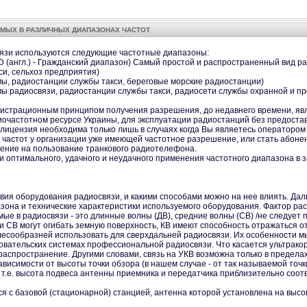
МЫХ В РАЗЛИЧНЫХ ДИАПАЗОНАХ ЧАСТОТ
вязи используются следующие частотные диапазоны:
 (англ.) - Гражданский диапазон) Самый простой и распространенный вид ра
си, сельхоз предприятия)
мы, радиостанции службы такси, береговые морские радиостанции)
емы радиосвязи, радиостанции службы такси, радиосети службы охранной и 
истрационным принципом получения разрешения, до недавнего времени, явля
иочастотном ресурсе Украины, для эксплуатации радиостанций без предоста
лицензия необходима только лишь в случаях когда Вы являетесь оператором 
ы частот у организации уже имеющей частотное разрешение, или стать абоне
ение на пользование транкового радиотелефона.
и оптимального, удачного и неудачного применения частотного диапазона в з
твия оборудования радиосвязи, и какими способами можно на нее влиять. Д
зона и технические характеристики используемого оборудования. Фактор 
 в радиосвязи - это длинные волны (ДВ), средние волны (СВ) /не следует пу
 и СВ могут огибать земную поверхность, КВ имеют способность отражаться 
лесообразней использовать для сверхдальней радиосвязи. Их особенности м
вательских системах профессиональной радиосвязи. Что касается ультракор
спространение. Другими словами, связь на УКВ возможна только в пределах 
ависимости от высоты точки обзора (в нашем случае - от так называемой точ
.е. высота подвеса антенны приемника и передатчика приблизительно соответ
я с базовой (стационарной) станцией, антенна которой установлена на высо