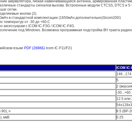
ние аккумулятора, гибкая навинчивающаяся антенна, армированная пластик
зличные стандарты сигналов вызова. Встроенные модули CTCSS, DTCS и 5-т
шаг сетки.
деляемые кнопки (2).
0мАч в стандартной комплектации (1650мАч дополнительно)Sicom2001
х температур от -30 до +60.С
о аксессуарам с ICOM IC-F3G / ICOM IC-F4G.
спечение под Windows. Возможна программная подстройка ВЧ тракта радио
лийском языке
PDF (288КБ)
Icom IC-F11/F21
ICOM IC-
146...174
5
2 (версия
-30...+60 
12.5 или
54х128х3
90), ч
8.5 (BP-2
), мкВ
0.25