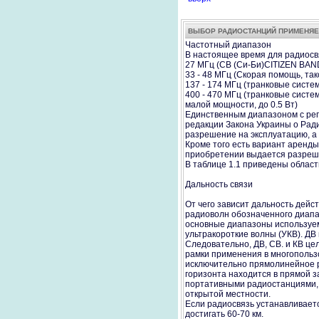
ВЫБОР РАДИОСТАНЦИЙ ПРИМЕНЯЕ
Частотный диапазон
В настоящее время для радиос
27 МГц (CB (Си-Би)CITIZEN BAND
33 - 48 МГц (Скорая помощь, так
137 - 174 МГц (транковые систе
400 - 470 МГц (транковые сист
малой мощности, до 0.5 Вт)
Единственным диапазоном с рег
редакции Закона Украины о Рад
разрешение на эксплуатацию, а 
Кроме того есть вариант аренд
приобретении выдается разреш
В таблице 1.1 приведены област
Дальность связи
От чего зависит дальность дейс
радиоволн обозначенного диапа
основные диапазоны используемые
ультракороткие волны (УКВ). ДВ
Следовательно, ДВ, СВ. и КВ це
рамки применения в многопользо
исключительно прямолинейное ра
горизонта находится в прямой з
портативными радиостанциями, т
открытой местности.
Если радиосвязь устанавливаетс
достигать 60-70 км.