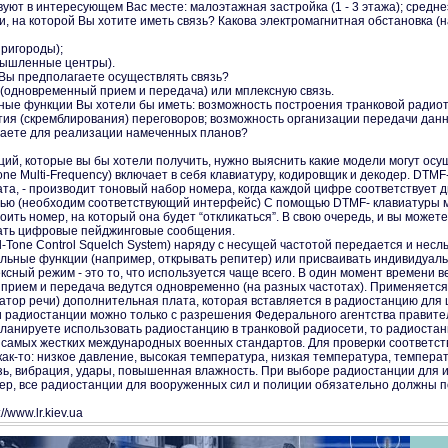
вуют в интересующем Вас месте: малоэтажная застройка (1 - 3 этажа); средне
и, на которой Вы хотите иметь связь? Какова электромагнитная обстановка (н
пригороды);
омышленные центры).
 Вы предполагаете осуществлять связь?
 (одновременный прием и передача) или мплексную связь.
ные функции Вы хотели бы иметь: возможность построения транковой радио
тия (скремблирования) переговоров; возможность организации передачи дан
гаете для реализации намеченных планов?
й, которые вы бы хотели получить, нужно выяснить какие модели могут осуще
e Multi-Frequency) включает в себя клавиатуру, кодировщик и декодер. DTMF
а, - производит тоновый набор номера, когда каждой цифре соответствует д
ью (необходим соответствующий интерфейс) С помощью DTMF- клавиатуры мо
ить номер, на который она будет “откликаться”. В свою очередь, и вы може
ать цифровые пейджинговые сообщения.
Tone Control Squelch System) наряду с несущей частотой передается и н
льные функции (например, открывать репитер) или присваивать индивидуаль
й режим - это то, что используется чаще всего. В один момент времени ве
прием и передача ведутся одновременно (на разных частотах). Применяется
тор речи) дополнительная плата, которая вставляется в радиостанцию д
 радиостанции можно только с разрешения Федерального агентства правите
ируете использовать радиостанцию в транковой радиосети, то радиостанц
самых жестких международных военных стандартов. Для проверки соответств
как-то: низкое давление, высокая температура, низкая температура, темпера
зь, вибрация, удары, повышенная влажность. При выборе радиостанции для 
р, все радиостанции для вооруженных сил и полиции обязательно должны п
/www.lr.kiev.ua