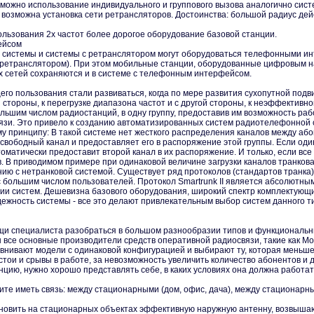
зможно использование индивидуального и группового вызова аналогично сист
возможна установка сети ретрансляторов. Достоинства: большой радиус де
ользования 2х частот более дорогое оборудование базовой станции.
ейсом
 системы и системы с ретранслятором могут оборудоваться телефонными инт
с ретранслятором). При этом мобильные станции, оборудованные цифровым н
х сетей сохраняются и в системе с телефонным интерфейсом.
о пользования стали развиваться, когда по мере развития сухопутной подв
 стороны, к перегрузке диапазона частот и с другой стороны, к неэффектив
льшим числом радиостанций, в одну группу, предоставив им возможность раб
вязи. Это привело к созданию автоматизированных систем радиотелефонной 
у принципу: В такой системе нет жесткого распределения каналов между або
свободный канал и предоставляет его в распоряжение этой группы. Если один
втоматически предоставит второй канал в их распоряжение. И только, если вс
. В приводимом примере при одинаковой величине загрузки каналов транкова
ию с нетранковой системой. Существует ряд протоколов (стандартов транка
 большим числом пользователей. Протокол Smartrunk II является абсолютны
и систем. Дешевизна базового оборудования, широкий спектр комплектующи
дежность системы - все это делают привлекательным выбор систем данного т
и специалиста разобраться в большом разнообразии типов и функциональны
все основные производители средств оперативной радиосвязи, такие как Motor
авнивают модели с одинаковой конфигурацией и выбирают ту, которая меньше 
стои и срывы в работе, за невозможность увеличить количество абонентов и д
ию, нужно хорошо представлять себе, в каких условиях она должна работать
ите иметь связь: между стационарными (дом, офис, дача), между стационарн
новить на стационарных объектах эффективную наружную антенну, возвыша