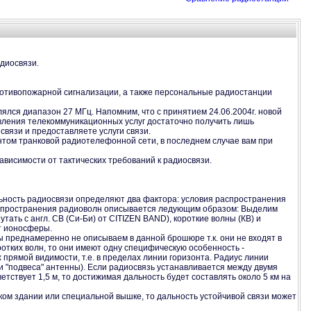
диосвязи.
противопожарной сигнализации, а также персональные радиостанции
лся диапазон 27 МГц. Напомним, что с принятием 24.06.2004г. новой
вления телекоммуникационных услуг достаточно получить лишь
связи и предоставляете услуги связи.
нтом транковой радиотелефонной сети, в последнем случае вам при
ависимости от тактических требований к радиосвязи.
альность радиосвязи определяют два фактора: условия распространения
распространения радиоволн описывается ледующим образом: Выделим
тать с англ. СВ (Си-Би) от CITIZEN BAND), короткие волны (КВ) и
от ионосферы.
ы преднамеренно не описываем в данной брошюре т.к. они не входят в
отких волн, то они имеют одну специфическую особенность -
прямой видимости, т.е. в пределах линии горизонта. Радиус линии
ки "подвеса" антенны). Если радиосвязь устанавливается между двумя
ствует 1,5 м, то достижимая дальность будет составлять около 5 км на
ком здании или специальной вышке, то дальность устойчивой связи может