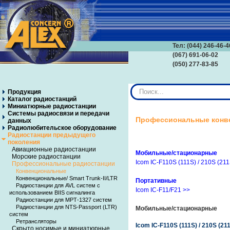
Тел: (044) 246-46-4
(067) 691-06-02
(050) 277-83-85
Искать...
Продукция
Каталог радиостанций
Миниатюрные радиостанции
Системы радиосвязи и передачи
Профессиональные конв
данных
Радиолюбительское оборудование
Радиостанции предыдущего
поколения
Авиационные радиостанции
Мобильные/стационарные
Морские радиостанции
Icom IC-F110S (111S) / 210S (211
Профессиональные радиостанции
Конвенциональные
Конвенциональные/ Smart Trunk-II/LTR
Портативные
Радиостанции для AVL систем с
Icom IC-F11/F21 >>
использованием BIIS сигналинга
Радиостанции для МРТ-1327 систем
Радиостанции для NTS-Passport (LTR)
Мобильные/стационарные
систем
Ретрансляторы
Icom IC-F110S (111S) / 210S (21
Скрыто носимые и миниатюрные