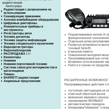
радиостанции
Аксессуары
Радиостанции с разрешением на
использование
Сканирующие приемники
Антенно-комбайнерное оборудование
Цифровые диктофоны
Измерительные приборы и
инструменты
Регистраторы речи
Подсвечиваемые кнопки (4 п
Техника досмотра
функциональное назначение 
Техника защиты информации
Отдельная ручка регулировк
Техника специального назначения
Развитые возможности вызов
Видеорегистраторы
тоновый Select5.
Видеонаблюдение
8 каналов памяти
РАСПРОДАЖА ! ! !
Повышенная выходная мощнос
Коннекторы
Программируемый шаг сетки ч
Новинки
Возможно использование скр
Новинки портативной техники
Работа в транке не предусмо
Система связи для мотоциклистов и
автогонщиков
Товары
BARRETT радиостанции
РАСШИРЕННЫЕ ВОЗМОЖНОСТИ 
Акционные предложения
Программируемые действия ст
состояние светодиодов на
ответный обратный вызов
включение звукового сигнала
сканирование ВКЛ/ВЫКЛ
автоматическая передача
блокировка/"убивание" станц