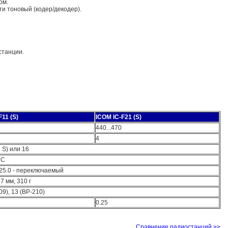
ом.
и тоновый (кодер/декодер).
станции.
F11 (S)
ICOM IC-F21 (S)
440...470
4
 S) или 16
.С
 25.0 - переключаемый
7 мм, 310 г
09), 13 (BP-210)
0.25
Сравнение радиостанций >>