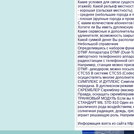
Какие условия для связи сущест
этажей). Какой рельеф местност
- хорошая (сельская местность);
- средняя (небольшие города и 
- плохая (крупные города и пр
С каким количеством абонентов
Хотите ли Вы иметь дуплексную
Какие сервисные и дополнитель
удлинителя; возможность закры
Какой суммой денег Вы распола
Небольшой справочник
Определившись с набором функци
DTMF Аппаратура DTMF (Dual-Ton
импортного телефонного аппарат
радиостанции с телефонной сет
Например, станции можно присво
DTMF- декодером, можно посыл
CTCSS В системе CTCSS (Coded-
осуществлять многие дополните
СИМПЛЕКС И ДУПЛЕКС Симплексны
передача. В дуплексном режиме 
СКРЕМБЛЕР Скремблер (маскира
Правда, оснащать скремблерами
ТРАНКОВЫЙ МОДУЛЬ Если вы план
СТАНДАРТ MIL STD 810 Один из 
различного рода воздействиям, 
солнечная радиация, дождь, гря
играет решающую роль. Наприме
Информация взята из сайта http:/