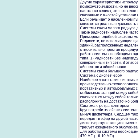
Другие характеристики использу
помехоустойчивости, но не вно
настолько велика, что позволяе
связанные с высотой установки 
Если речь идет о населенном пу
снижается реальная дальность 
Системы связи малого радиуса 
Такие радиосети наиболее част
Примером подобной системы мож
Радиосети, не использующие циф
зданий, расположенных недалеко
относительно простая процедур
работы системы необходима одна
типа: 1) Радиосети без индивид
совершенный тип сети. В этих с
абонентов и общий вызов.
Системы связи большого радиус
Система с диспетчером
Наиболее часто такие системы 
производственно-технологическо
портативных и автомобильных ст
мобильных станций между собой 
связываться между собой только
расположить на достаточно бол
Система с ретранслятором
Круг потребителей этих систем 
минуя диспетчера. Сердцем тако
передает в эфир на другой част
диспетчерскую станцию в месте
требует ежедневного обслуживан
Для работы системы необходимо 
470 МГц - 6-10 МГц.