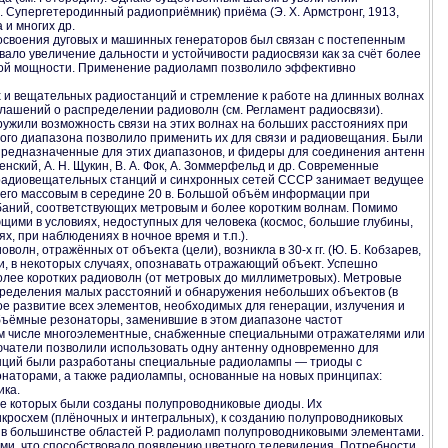
 Супергетеродинный радиоприёмник) приёма (Э. Х. Армстронг, 1913,
 и многих др.
освоения дуговых и машинных генераторов был связан с постепенным
вало увеличение дальности и устойчивости радиосвязи как за счёт более
емой мощности. Применение радиоламп позволило эффективно
х и вещательных радиостанций и стремление к работе на длинных волнах
лашений о распределении радиоволн (см. Регламент радиосвязи).
ужили возможность связи на этих волнах на больших расстояниях при
го диапазона позволило применить их для связи и радиовещания. Были
предназначенные для этих диапазонов, и фидеры для соединения антенн
ский, А. Н. Щукин, В. А. Фок, А. Зоммерфельд и др. Современные
х радиовещательных станций и синхронных сетей СССР занимает ведущее
вшего массовым в середине 20 в. Большой объём информации при
аний, соответствующих метровым и более коротким волнам. Помимо
ими в условиях, недоступных для человека (космос, большие глубины,
, при наблюдениях в ночное время и т.п.).
н, отражённых от объекта (цели), возникла в 30-х гг. (Ю. Б. Кобзарев,
 и, в некоторых случаях, опознавать отражающий объект. Успешно
более коротких радиоволн (от метровых до миллиметровых). Метровые
ределения малых расстояний и обнаружения небольших объектов (в
ое развитие всех элементов, необходимых для генерации, излучения и
объёмные резонаторы, заменившие в этом диапазоне частот
ом числе многоэлементные, снабженные специальными отражателями или
чатели позволили использовать одну антенну одновременно для
анций были разработаны специальные радиолампы — триоды с
наторами, а также радиолампы, основанные на новых принципах:
ика.
ве которых были созданы полупроводниковые диоды. Их
кросхем (плёночных и интегральных), к созданию полупроводниковых
 в большинстве областей Р. радиоламп полупроводниковыми элементами.
и, что способствовало появлению цветного телевидения. Потребности