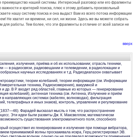
ое преимущество нашей системы. Интересный разговор или его фрагменты
важности и критерий поиска, плюс к этому добавить произвольный
ускаете нашу систему поиска и она выдаст Вам из всего потока информации
! Не хватит ни времени, ни сил, ни жизни. Здесь же вы можете собрать
 для работы. Тем более, что эти фрагменты в отличие от всей записи не
вверх
иления, излучения, приёма и об их использовании; отрасль техники,
 — в радиосвязи, радиовещании и телевидении, в радиолокации и
нообразных научных исследованиях и т.д. Радиодиапазон охватывает
лектроакустики, теории колебаний, теории информации (см. Информации
 Измерительная техника, Радиоизмерения), вакуумной и
и др. В Р. входит ряд областей, главные из которых — генерирование
яция колебаний), антенная техника (см. Антенна, Излучение и приём
и в направляющих системах (кабелях, волноводах), фильтрация
й, телеграфных и иных знаков), контроль, управление и регулирование
 (1837—46). Фарадей высказал мысль о том, что распространение
оцесс. Эти идеи были развиты Дж. К. Максвеллом, математически
 возможность существования электромагнитного поля, способного
торый осуществил их генерирование и излучение при помощи вибратора,
твием принимаемой волны проскакивала искра, Герц регистрировал ЭВ.
добно световым волнам, однако он не предвидел возможности применения