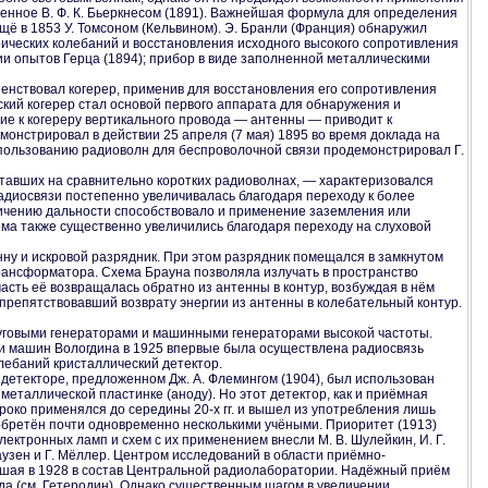
енное В. Ф. К. Бьеркнесом (1891). Важнейшая формула для определения
щё в 1853 У. Томсоном (Кельвином). Э. Бранли (Франция) обнаружил
рических колебаний и восстановления исходного высокого сопротивления
ии опытов Герца (1894); прибор в виде заполненной металлическими
шенствовал когерер, применив для восстановления его сопротивления
ский когерер стал основой первого аппарата для обнаружения и
ние к когереру вертикального провода — антенны — приводит к
онстрировал в действии 25 апреля (7 мая) 1895 во время доклада на
спользованию радиоволн для беспроволочной связи продемонстрировал Г.
авших на сравнительно коротких радиоволнах, — характеризовался
диосвязи постепенно увеличивалась благодаря переходу к более
личению дальности способствовало и применение заземления или
ёма также существенно увеличились благодаря переходу на слуховой
ну и искровой разрядник. При этом разрядник помещался в замкнутом
трансформатора. Схема Брауна позволяла излучать в пространство
асть её возвращалась обратно из антенны в контур, возбуждая в нём
 препятствовавший возврату энергии из антенны в колебательный контур.
уговыми генераторами и машинными генераторами высокой частоты.
щи машин Вологдина в 1925 впервые была осуществлена радиосвязь
олебаний кристаллический детектор.
детекторе, предложенном Дж. А. Флемингом (1904), был использован
металлической пластинке (аноду). Но этот детектор, как и приёмная
роко применялся до середины 20-х гг. и вышел из употребления лишь
бретён почти одновременно несколькими учёными. Приоритет (1913)
ектронных ламп и схем с их применением внесли М. В. Шулейкин, И. Г.
ркгаузен и Г. Мёллер. Центром исследований в области приёмно-
шая в 1928 в состав Центральной радиолаборатории. Надёжный приём
а (см. Гетеродин). Однако существенным шагом в увеличении