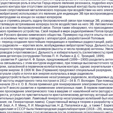
ущественную роль в опытах Герца играло явление резонанса, подробно изуч
ного контура при отсутствии затухания (идеальный контур) была получена е
ения сопротивления металлического порошка при воздействии на него элект
икобритания) использовал это явление для индикации ЭВ при воспроизведен
лектродами на концах он назвал когерером.
рца и стремясь решить задачу беспроволочной связи при помощи ЭВ, усовер
твлявшую встряхивание когерера после воздействия на него ЭВ. Автоматиче
а) в системе беспроволочной связи. Попов также обнаружил, что присоедине
кого приёмного устройства. Свой первый в мире радиоприёмник Попов продем
ия Русского физико-химического общества. Примерно год спустя опыты по и
а в основных чертах совпадала с аппаратурой, разработанной Поповым.
— период создания простейших передающих и приёмных радиостанций, работ
 радиоволн — коротких волн, возбуждаемых вибратором Герца. Дальность ра
ощности передатчиков и размеров (высоты и числа проводов) антенны. Уве
оводов («противовеса»). Дальность и избирательность (селективность) при
ем детектора (сотрудники Попова П. Н. Рыбкин и Д. С. Троицкий, 1899).
развитии Р. сделал К. Ф. Браун, предложивший (1899—1900) разделить антен
на связывалась с этим контуром индуктивно, при помощи высокочастотного 
гии, запасённой в первичном колебательном контуре, однако значительная ч
отерям энергии. В 1906 М. Вин (Германия) предложил специальный разрядник,
атухали слабо и почти вся энергия излучалась в виде радиоволн.
радиоустройств было применение незатухающих радиоволн, возбуждаемых д
 частоты индукторного типа построил в 1912—34 В. П. Вологдин. При помо
начале 20-х гг. О. В. Лосев применил для генерирования электромагнитных к
сти Р. внесло развитие и применение электронных ламп. В первом ламповом 
 прохождение электрического тока в вакууме от накалённой нити (катода) к 
реста, уступал по чувствительности кристаллическому детектору, который ши
ительных радиоламп. Ламповый генератор незатухающих колебаний был изо
ния; см. Генераторная лампа). Существенный вклад в теорию и разработку эл
И. Берг, А. Л. Минц, Л. И. Мандельштам, Н. Д. Папалекси и др., а также Г. Ба
радиоламп в СССР была Нижегородская радиолаборатория (1918—28), вошед
виях различных помех стал возможным после появления гетеродинного метод