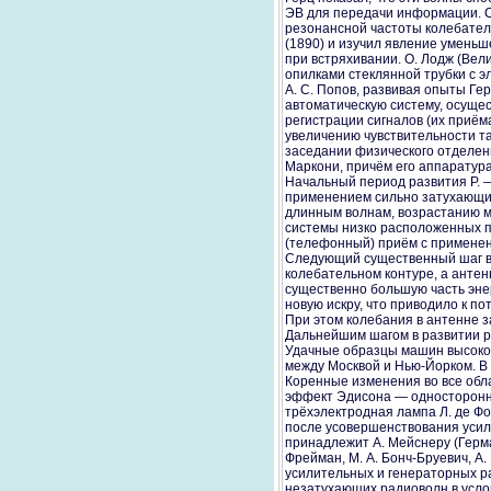
ЭВ для передачи информации. С
резонансной частоты колебатель
(1890) и изучил явление уменьш
при встряхивании. О. Лодж (Вел
опилками стеклянной трубки с э
А. С. Попов, развивая опыты Ге
автоматическую систему, осущес
регистрации сигналов (их приём
увеличению чувствительности та
заседании физического отделен
Маркони, причём его аппаратур
Начальный период развития Р. 
применением сильно затухающих
длинным волнам, возрастанию м
системы низко расположенных пр
(телефонный) приём с применени
Следующий существенный шаг в 
колебательном контуре, а антен
существенно большую часть энер
новую искру, что приводило к п
При этом колебания в антенне з
Дальнейшим шагом в развитии 
Удачные образцы машин высокой
между Москвой и Нью-Йорком. В 
Коренные изменения во все обла
эффект Эдисона — одностороннее
трёхэлектродная лампа Л. де Фо
после усовершенствования усил
принадлежит А. Мейснеру (Герма
Фрейман, М. А. Бонч-Бруевич, А. 
усилительных и генераторных 
незатухающих радиоволн в усло