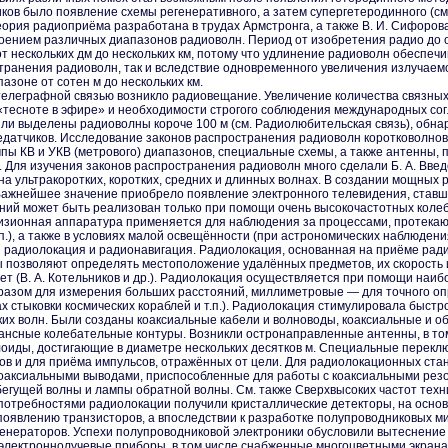
ов было появление схемы регенеративного, а затем супергетеродинного (см.
Теория радиоприёма разработана в трудах Армстронга, а также В. И. Сифорова
воением различных диапазонов радиоволн. Период от изобретения радио до 
 нескольких дм до нескольких км, потому что удлинение радиоволн обеспечи
транения радиоволн, так и вследствие одновременного увеличения излуча
азоне от сотен м до нескольких км.
иотелеграфной связью возникло радиовещание. Увеличение количества связны
 «тесноте в эфире» и необходимости строгого соблюдения международных сог
ли выделены радиоволны короче 100 м (см. Радиолюбительская связь), обнар
тчиков. Исследование законов распространения радиоволн коротковолново
ы КВ и УКВ (метрового) диапазонов, специальные схемы, а также антенны, 
 Для изучения законов распространения радиоволн много сделали Б. А. Введен
а ультракоротких, коротких, средних и длинных волнах. В создании мощны
). Важнейшее значение приобрело появление электронного телевидения, ста
ий может быть реализован только при помощи очень высокочастотных колеб
изионная аппаратура применяется для наблюдения за процессами, протекающ
.), а также в условиях малой освещённости (при астрономических наблюдениях
радиолокация и радионавигация. Радиолокация, основанная на приёме радиовол
оды позволяют определять местоположение удалённых предметов, их скорость
т (В. А. Котельников и др.). Радиолокация осуществляется при помощи наи
азом для измерения больших расстояний, миллиметровые — для точного оп
х стыковки космических кораблей и т.п.). Радиолокация стимулировала быстр
ких волн. Были созданы коаксиальные кабели и волноводы, коаксиальные и 
ансные колебательные контуры. Возникли остронаправленные антенны, в т
иды, достигающие в диаметре нескольких десятков м. Специальные переклю
в и для приёма импульсов, отражённых от цели. Для радиолокационных ст
оаксиальными выводами, приспособленные для работы с коаксиальными резо
егущей волны и лампы обратной волны. См. также Сверхвысоких частот техн
 потребностями радиолокации получили кристаллические детекторы, на осно
появлению транзисторов, а впоследствии к разработке полупроводниковых ми
генераторов. Успехи полупроводниковой электроники обусловили вытеснение
лектроннолучевые приборы, в том числе снабженные многоцветными экранам