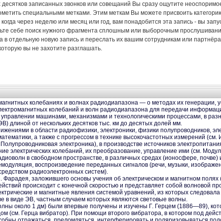
их десятков записанных звонков или совещаний Вы сразу ощутите неоспорим
метить специальными метками. Этим меткам Вы можете присвоить категорию 
когда через неделю или месяц или год, вам понадобится эта запись - вы зап
авьте себе поиск нужного фрагмента сплошным или выборочным прослушиванием
а в отдельную новую запись и переслать их вашим сотрудникам или партнёрам
оторую вы не захотите разглашать.
магнитных колебаниях и волнах радиодиапазона — о методах их генерации, ус
ктромагнитных колебаний и волн радиодиапазона для передачи информации
и управлении машинами, механизмами и технологическими процессами, в раз
В) длиной от нескольких десятков тыс. км до десятых долей мм.
стижениями в области радиофизики, электроники, физики полупроводников, э
математики, а также с прогрессом в технике высокочастотных измерений (см.
 Полупроводниковая электроника), в производстве источников электропитания 
ние электрических колебаний, их преобразование, управление ими (см. Модул
диоволн в свободном пространстве, в различных средах (ионосфере, почве) 
модуляция, воспроизведение переданных сигналов (речи, музыки, изображени
средством радиоэлектронных систем).
М. Фарадея, заложившего основы учения об электрическом и магнитном полях
ействий происходит с конечной скоростью и представляет собой волновой пр
ектрические и магнитные явления системой уравнений, из которых следовала
е в виде ЭВ, частным случаем которых являются световые волны.
олны около 1 дм) были впервые получены и изучены Г. Герцем (1886—89), ко
м (см. Герца вибратор). При помощи второго вибратора, в котором под дейс
пособны отражаться, преломляться, интерферировать и поляризовываться по