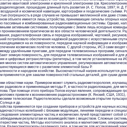
витие квантовой электроники и криогенной электроники (см. Криоэлектроник
радиогеодезия, прошедшие длинный путь развития (А. С. Попов, 1897; Н. Д. Па
 воздушной и космической навигации, картографии и геодезические съёмки.
тью (погрешность в ряде случаев не превышает миллионной или даже стом
ижном объекте имеются лишь устройства, принимающие сигналы опорных наз
о пассивные и комбинированные радионавигационные системы. Однако, напр
мными активными системами, получающими с Земли лишь исходные команды 
я проникновением практически во все области человеческой деятельности. 
ания, радиотелефонная связь и передача изображений, чертежей, рисунков,
аний потребовало обеспечения надёжной радиосвязи с искусственными спутн
находящимися на их поверхности, передачи научной информации и изображе
спечении космических полётов человека. С другой стороны, ИСЗ сами входят 
ежду удалёнными пунктами, для передачи телевизионных программ, сигналов то
ибают земную поверхность, для передачи телевизионных изображений и для
ии и цифровые ретрансляторы (репитеры), в том числе установленные на И
вия многих систем автоматического управления, регулирования автоматическ
шенствующиеся вместе с развитием элементной базы Р.
ленности и народном хозяйстве. Высокочастотный нагрев используется для 
хом применяется для закалки поверхностей стальных деталей, для сушки древ
ными областями науки. Примером может служить радиометеорология, изучающ
нение радиоволн и применяющая методы Р., в частности радиолокацию, для м
пова. При помощи этого прибора Попов изучал явления, сопровождающие гро
опомех привели к возникновению радиоастрономии (К. Янский, США, 1931),
ческими телескопам. Радиотелескопы сделали возможным открытие пульсаров
Солнца и др.
ройства применяются при создании приборов и устройств для научных иссле
адиочастотных колебаний с блоками модуляции, линиями передачи и специал
сследования элементарных частиц и космических лучей представляет собой 
наблюдаемым результатам их взаимодействия с веществом. Сложные системы
рактеристики частиц. Методы изотопного анализа и магнитометрии, опирающие
тов. Радиоспектроскопы различного типа, в том числе для исследований элек