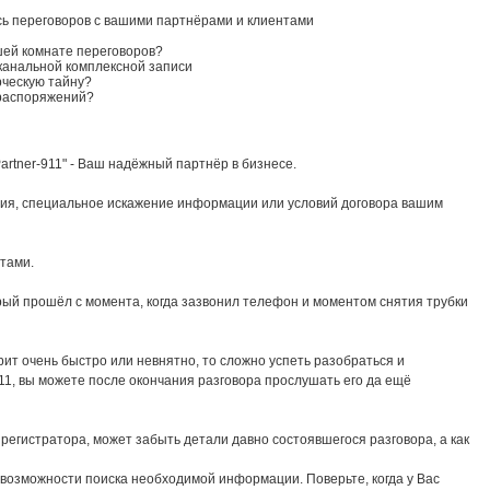
сь переговоров с вашими партнёрами и клиентами
шей комнате переговоров?
канальной комплексной записи
ческую тайну?
 распоряжений?
rtner-911" - Ваш надёжный партнёр в бизнесе.
сия, специальное искажение информации или условий договора вашим
тами.
орый прошёл с момента, когда зазвонил телефон и моментом снятия трубки
ит очень быстро или невнятно, то сложно успеть разобраться и
11, вы можете после окончания разговора прослушать его да ещё
регистратора, может забыть детали давно состоявшегося разговора, а как
возможности поиска необходимой информации. Поверьте, когда у Вас