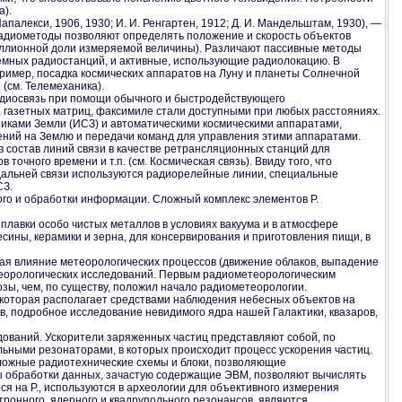
а).
палекси, 1906, 1930; И. И. Ренгартен, 1912; Д. И. Мандельштам, 1930), —
 Радиометоды позволяют определять положение и скорость объектов
иллионной доли измеряемой величины). Различают пассивные методы
емных радиостанций, и активные, использующие радиолокацию. В
имер, посадка космических аппаратов на Луну и планеты Солнечной
(см. Телемеханика).
Радиосвязь при помощи обычного и быстродействующего
 газетных матриц, факсимиле стали доступными при любых расстояниях.
иками Земли (ИСЗ) и автоматическими космическими аппаратами,
ний на Землю и передачи команд для управления этими аппаратами.
в состав линий связи в качестве ретрансляционных станций для
чного времени и т.п. (см. Космическая связь). Ввиду того, что
 дальней связи используются радиорелейные линии, специальные
СЗ.
ого и обработки информации. Сложный комплекс элементов Р.
плавки особо чистых металлов в условиях вакуума и в атмосфере
есины, керамики и зерна, для консервирования и приготовления пищи, в
ая влияние метеорологических процессов (движение облаков, выпадение
етеорологических исследований. Первым радиометеорологическим
зы, чем, по существу, положил начало радиометеорологии.
 которая располагает средствами наблюдения небесных объектов на
, подробное исследование невидимого ядра нашей Галактики, квазаров,
дований. Ускорители заряженных частиц представляют собой, по
ьными резонаторами, в которых происходит процесс ускорения частиц.
сложные радиотехнические схемы и блоки, позволяющие
 обработки данных, зачастую содержащие ЭВМ, позволяют вычислять
ся на Р., используются в археологии для объективного измерения
тронного, ядерного и квадрупольного резонансов, являются