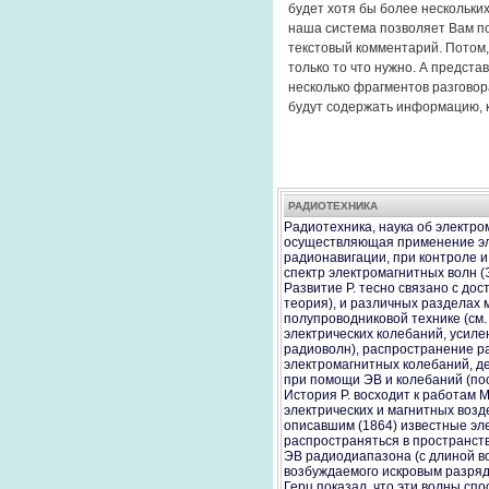
будет хотя бы более нескольк
наша система позволяет Вам по
текстовый комментарий. Потом, 
только то что нужно. А предст
несколько фрагментов разговор
будут содержать информацию, к
РАДИОТЕХНИКА
Радиотехника, наука об электро
осуществляющая применение эле
радионавигации, при контроле 
спектр электромагнитных волн (Э
Развитие Р. тесно связано с до
теория), и различных разделах 
полупроводниковой технике (см.
электрических колебаний, усиле
радиоволн), распространение ра
электромагнитных колебаний, де
при помощи ЭВ и колебаний (по
История Р. восходит к работам 
электрических и магнитных возд
описавшим (1864) известные эл
распространяться в пространств
ЭВ радиодиапазона (с длиной в
возбуждаемого искровым разрядо
Герц показал, что эти волны с