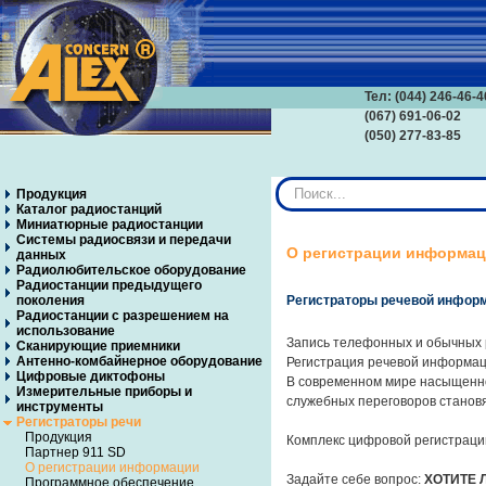
Тел: (044) 246-46-4
(067) 691-06-02
(050) 277-83-85
Искать...
Продукция
Каталог радиостанций
Миниатюрные радиостанции
Системы радиосвязи и передачи
О регистрации информа
данных
Радиолюбительское оборудование
Радиостанции предыдущего
поколения
Регистраторы речевой информ
Радиостанции с разрешением на
использование
Запись телефонных и обычных 
Сканирующие приемники
Антенно-комбайнерное оборудование
Регистрация речевой информаци
Цифровые диктофоны
В современном мире насыщенно
Измерительные приборы и
служебных переговоров станов
инструменты
Регистраторы речи
Продукция
Комплекс цифровой регистраци
Партнер 911 SD
О регистрации информации
Задайте себе вопрос:
ХОТИТЕ 
Программное обеспечение