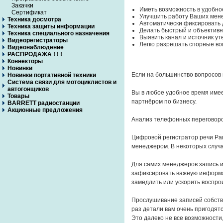
Закачки
Иметь возможность в удобно
Сертификат
Улучшить работу Ваших мен
Техника досмотра
Автоматически фиксировать 
Техника защиты информации
Делать быстрый и объективн
Техника специального назначения
Выявить канал и источник 
Видеорегистраторы
Легко разрешать спорные во
Видеонаблюдение
РАСПРОДАЖА ! ! !
Коннекторы
Новинки
Если на большинство вопросов 
Новинки портативной техники
Система связи для мотоциклистов и
автогонщиков
Вы в любое удобное время име
Товары
партнёром по бизнесу.
BARRETT радиостанции
Акционные предложения
Анализ телефонных переговоров
Цифровой регистратор речи Par
менеджером. В некоторых случа
Для самих менеджеров запись и
зафиксировать важную информац
замедлить или ускорить воспро
Прослушивание записей собстве
раз детали вам очень пригодят
Это далеко не все возможности