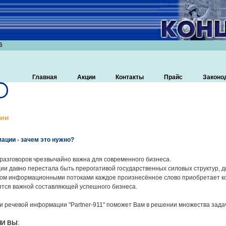
6
Главная
Акции
Контакты
Прайс
Законо
ции
ации - зачем это нужно?
разговоров чрезвычайно важна для современного бизнеса.
и давно перестала быть прерогативой государственных силовых структур, д
м информационными потоками каждое произнесённое слово приобретает кон
ятся важной составляющей успешного бизнеса.
и речевой информации "Partner-911" поможет Вам в решении множества зада
ЛИ ВЫ
: