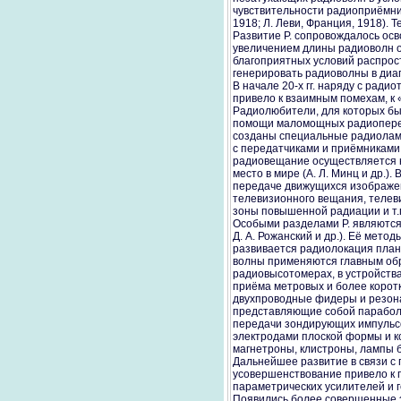
чувствительности радиоприёмник
1918; Л. Леви, Франция, 1918). 
Развитие Р. сопровождалось ос
увеличением длины радиоволн от
благоприятных условий распрос
генерировать радиоволны в диап
В начале 20-х гг. наряду с рад
привело к взаимным помехам, к
Радиолюбители, для которых бы
помощи маломощных радиопереда
созданы специальные радиоламп
с передатчиками и приёмниками.
радиовещание осуществляется н
место в мире (А. Л. Минц и др.
передаче движущихся изображен
телевизионного вещания, телев
зоны повышенной радиации и т.п
Особыми разделами Р. являются 
Д. А. Рожанский и др.). Её мет
развивается радиолокация плане
волны применяются главным обр
радиовысотомерах, в устройства
приёма метровых и более корот
двухпроводные фидеры и резон
представляющие собой параболо
передачи зондирующих импульсо
электродами плоской формы и к
магнетроны, клистроны, лампы б
Дальнейшее развитие в связи с
усовершенствование привело к 
параметрических усилителей и 
Появились более совершенные э