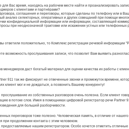
е для Вас время, находясь на рабочем месте найти и проанализировать запи
еджеров с клиентами и партнёрами?
договора, соглашения и переговоры, которые сделаны по телефону или в Ва
ый анализ селекторных, оперативных и других совещаний при помощи много
утечки конфиденциальной информации или информации, составляющей коммер
просы при неоднозначной трактовке или искажении устных или телефонных
вы ответили положительно, то Комплекс регистрации речевой информации "Pa
ете возможность прослушивания записи, что позволит Вам выявить разногла
 менеджеров даст богатый материал для оценки качества их работы с клиен
tner 911 так же фиксирует не отвеченные звонки и промежуток времени, кот
ях клиент мог и не дождаться, а позвонить Вашему конкуренту!
 прослушивание их собственных разговоров очень полезна. Если клиент говор
ию в потоке слов. Имея в помощниках цифровой регистратор речи Partner 9
изведения для большей разборчивости.
нных переговоров тоже полезно. Человеческая память, в отличие от нашего 
ся при продолжении контакта с этим человеком.
, предоставляемые нашим регистратором. Особо хочется отметить отличные 