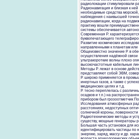
радиолокации стимулировали раз
Радионавигация и близкая к ней 
необходимые средства морской,
наблюдения с наивысшей точнос
радионавигации, когда на подв
практику вошли преимущественн
системы обеспечивается автоно
Современная Р. характеризуетс
буквопечатающего телеграфиров
Развитие космических исследов
направленными к планетам или 
Общеизвестно значение Р. в обе
осуществления надёжной связи м
ультракороткие волны плохо ог
высокочастотные кабельные лин
Методы Р. лежат в основе дейст
представляют собой ЭВМ, совер
Р. широко применяется в промыш
инертных газов, а также с успе
медицинских целях и т.д.
Р. тесно переплелась с различ
осадков и т.п.) на распростра
прибором был грозоотметчик По
Исследования атмосферных ради
расстояниях, недоступных опти
солнечной короны, поверхности 
Радиотехнические методы и уст
существу, мощные генераторы р
Большая часть установок для и
идентифицировать частицы по 
энергию, заряд, массу и др. ха
возраста археологических объек