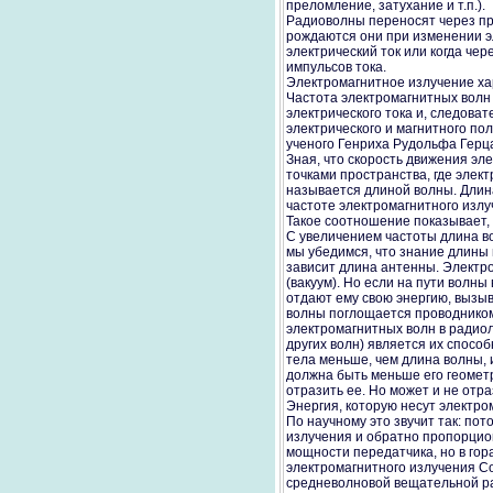
преломление, затухание и т.п.).
Радиоволны переносят через пр
рождаются они при изменении э
электрический ток или когда чер
импульсов тока.
Электромагнитное излучение ха
Частота электромагнитных волн 
электрического тока и, следоват
электрического и магнитного по
ученого Генриха Рудольфа Герца.
Зная, что скорость движения эл
точками пространства, где элек
называется длиной волны. Длина
частоте электромагнитного излу
Такое соотношение показывает, 
С увеличением частоты длина в
мы убедимся, что знание длины 
зависит длина антенны. Электр
(вакуум). Но если на пути волн
отдают ему свою энергию, вызыв
волны поглощается проводником,
электромагнитных волн в радиол
других волн) является их способ
тела меньше, чем длина волны,
должна быть меньше его геометр
отразить ее. Но может и не отр
Энергия, которую несут электро
По научному это звучит так: п
излучения и обратно пропорцион
мощности передатчика, но в гор
электромагнитного излучения Со
средневолновой вещательной ра