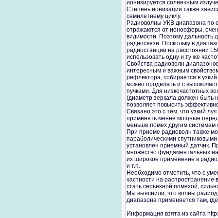
ионизируется солнечным излуче
Степень ионизации также зависит
семилетнему циклу.
Радиоволны УКВ диапазона по с
отражаются от ионосферы, очен
видимости. Поэтому дальность д
радиосвязи. Поскольку в диапа
радиостанции на расстоянии 150
использовать одну и ту же част
Свойства радиоволн диапазонов
интересным и важным свойством.
рефлектора, собирается в узкий
можно проделать и с высокочас
пучками. Для низкочастотных во
(диаметр зеркала должен быть 
позволяет повысить эффективно
Связано это с тем, что узкий л
применять менее мощные переда
меньше помех другим системам с
При приеме радиоволн также мо
параболическими спутниковыми 
установлен приемный датчик. 
множество фундаментальных на
их широкое применение в радио
и т.п.
Необходимо отметить, что с ум
частности на распространение во
стать серьезной помехой, сильн
Мы выяснили, что волны радиод
диапазона применяется там, где
Информация взята из сайта http:/