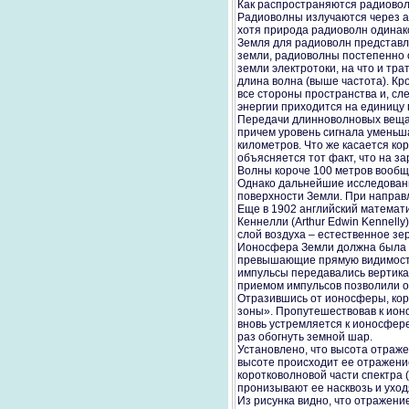
Как распространяются радиово
Радиоволны излучаются через ан
хотя природа радиоволн одинако
Земля для радиоволн представля
земли, радиоволны постепенно о
земли электротоки, на что и тра
длина волна (выше частота). Кр
все стороны пространства и, сл
энергии приходится на единицу 
Передачи длинноволновых вещат
причем уровень сигнала уменьш
километров. Что же касается кор
объясняется тот факт, что на за
Волны короче 100 метров вообщ
Однако дальнейшие исследования
поверхности Земли. При направ
Еще в 1902 английский математи
Кеннелли (Arthur Edwin Kennell
слой воздуха – естественное з
Ионосфера Земли должна была п
превышающие прямую видимость
импульсы передавались вертика
приемом импульсов позволили о
Отразившись от ионосферы, кор
зоны». Пропутешествовав к ионо
вновь устремляется к ионосфере,
раз обогнуть земной шар.
Установлено, что высота отраже
высоте происходит ее отражение
коротковолновой части спектра 
пронизывают ее насквозь и уход
Из рисунка видно, что отражение