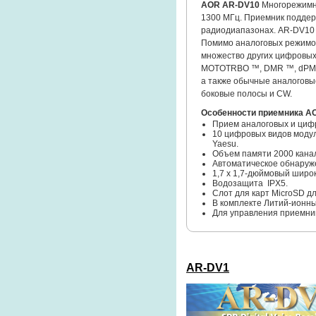
AOR AR-DV10
Многорежимн
1300 МГц. Приемник подде
радиодиапазонах. AR-DV10 с
Помимо аналоговых режимов
множество других цифровых 
MOTOTRBO ™, DMR ™, dPMR ™
а также обычные аналоговые
боковые полосы и CW.
Особенности приемника A
Прием аналоговых и цифр
10 цифровых видов модуля
Yaesu.
Объем памяти 2000 кана
Автоматическое обнаруже
1,7 x 1,7-дюймовый шир
Водозащита IPX5.
Слот для карт MicroSD д
В комплекте Литий-ионный
Для управления приемни
AR-DV1