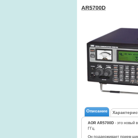
AR5700D
Описание
Характерис
AOR AR5700D
- это новый 
ГГц.
Он поддерживает прием шир