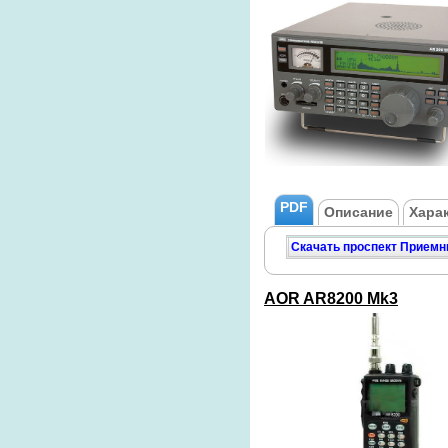
PDF
Описание
Хара
Скачать проспект Приемн
AOR AR8200 Mk3