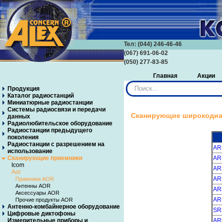
Тел: (044) 246-46-46
(067) 691-06-02
(050) 277-83-85
Главная
Акции
Искать...
Продукция
Каталог радиостанций
Миниатюрные радиостанции
Системы радиосвязи и передачи
Сканирующие широкодиа
данных
Радиолюбительское оборудование
Радиостанции предыдущего
поколения
Радиостанции с разрешением на
AR
использование
Сканирующие приемники
AR
Icom
AR
Aor
AR
Примники AOR
Антенны AOR
AR
Аксессуары AOR
AR
Прочие продукты AOR
Антенно-комбайнерное оборудование
SR
Цифровые диктофоны
Измерительные приборы и
AR