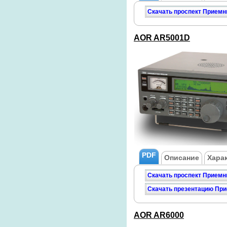
Скачать проспект Прием
AOR AR5001D
PDF
Описание
Хара
Скачать проспект Приемн
Скачать презентацию Пр
AOR AR6000