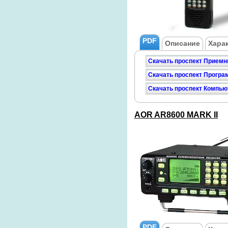
PDF
Описание
Хара
Скачать проспект Приемн
Скачать проспект Програ
Скачать проспект Компь
AOR AR8600 MARK II
PDF