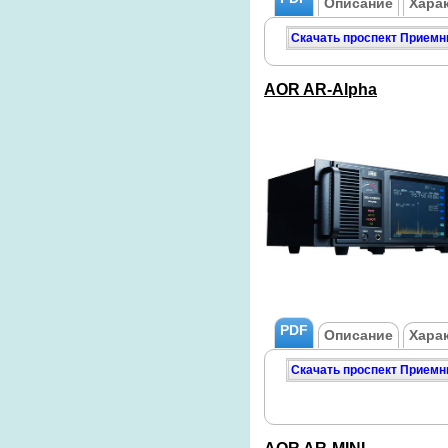
Описание
Хара
Скачать проспект Приемн
AOR AR-Alpha
PDF
Описание
Хара
Скачать проспект Приемн