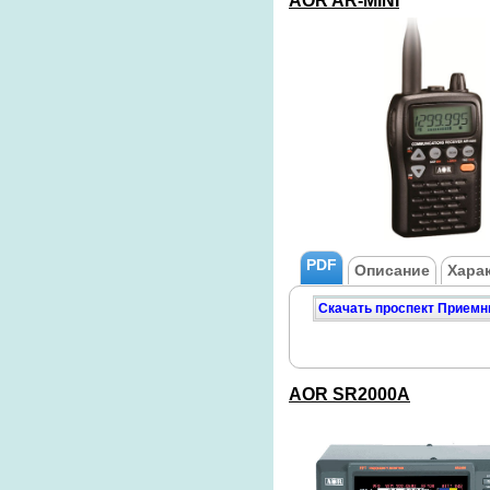
AOR AR-MINI
PDF
Описание
Хара
Скачать проспект Приемн
AOR SR2000A