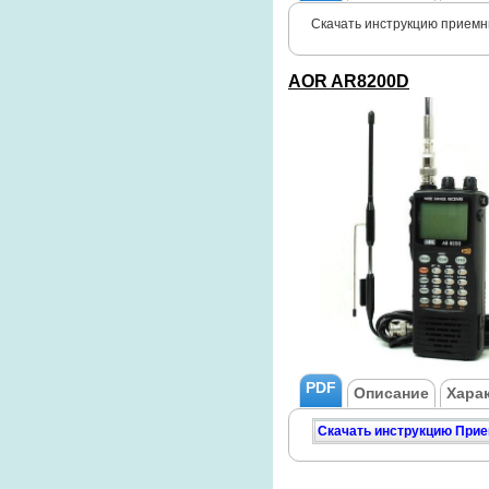
Скачать инструкцию приемн
AOR AR8200D
PDF
Описание
Хара
Скачать инструкцию При