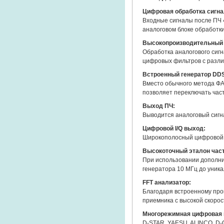
Цифровая обработка сигна
Входные сигналы после ПЧ 
аналоговом блоке обработки
Высокопроизводительный 
Обработка аналогового си
цифровых фильтров с разли
Встроенный генератор DD
Вместо обычного метода ФА
позволяет переключать част
Выход ПЧ:
Выводится аналоговый сигна
Цифровой I/Q выход:
Широкополосный цифровой с
Высокоточный эталон час
При использовании дополни
генератора 10 МГц до уника
FFT анализатор:
Благодаря встроенному проц
приемника с высокой скорос
Многорежимная цифровая 
D-STAR, YAESU, ALINCO, D-C