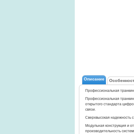
Описание
Особенност
Профессиональная транкинг
Профессиональная транкинг
открытого стандарта цифро
связи.
Сверхвысокая надежность 
Модульная конструкция и от
производительность систем