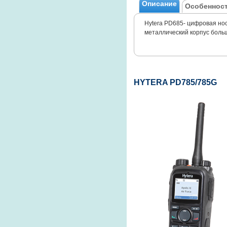
Описание
Особенност
Hytera PD685
- цифровая но
металлический корпус больш
HYTERA PD785/785G