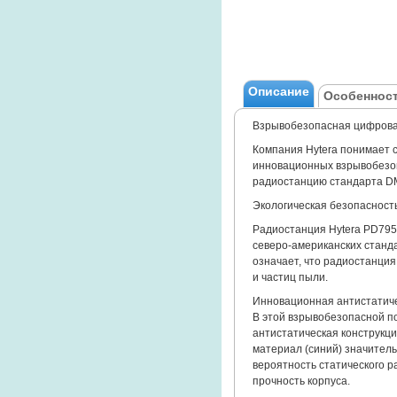
Описание
Особенност
Взрывобезопасная цифрова
Компания Hytera понимает 
инновационных взрывобезоп
радиостанцию стандарта DM
Экологическая безопасност
Радиостанция Hytera PD795 
северо-американских станд
означает, что радиостанци
и частиц пыли.
Инновационная антистатиче
В этой взрывобезопасной п
антистатическая конструкц
материал (синий) значител
вероятность статического р
прочность корпуса.