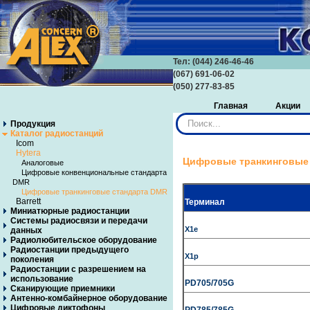
Тел: (044) 246-46-46
(067) 691-06-02
(050) 277-83-85
Главная
Акции
Искать...
Продукция
Каталог радиостанций
Icom
Hytera
Цифровые транкинговые 
Аналоговые
Цифровые конвенциональные стандарта
DMR
Цифровые транкинговые стандарта DMR
Barrett
Терминал
Миниатюрные радиостанции
Системы радиосвязи и передачи
X1e
данных
Радиолюбительское оборудование
Радиостанции предыдущего
X1p
поколения
Радиостанции с разрешением на
использование
PD705/705G
Сканирующие приемники
Антенно-комбайнерное оборудование
Цифровые диктофоны