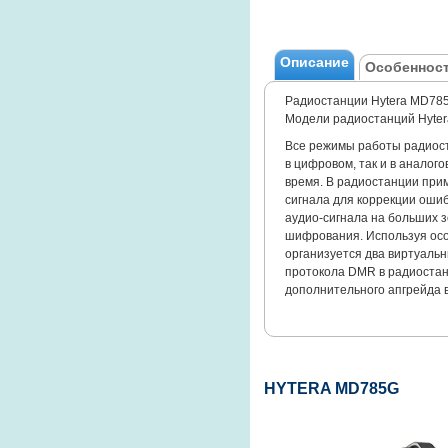
Описание
Особенност
Радиостанции Hytera MD78
Модели радиостанций Hyter
Все режимы работы радиост
в цифровом, так и в анало
время. В радиостанции пр
сигнала для коррекции ошиб
аудио-сигнала на больших
шифрования. Используя осо
организуется два виртуаль
протокола DMR в радиостан
дополнительного апгрейда 
HYTERA MD785G