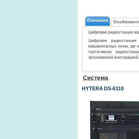
Описание
Особенност
Цифровая радиостанция вз
Цифровая радиостанция
взрывоопасных зонах, где
портативную радиостан
эргономичной конструкцией
Система
HYTERA DS-6310