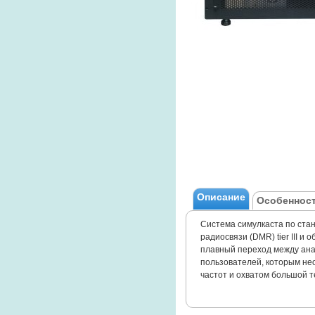
Описание
Особенност
Система симулкаста по ста
радиосвязи (DMR) tier III 
плавный переход между ан
пользователей, которым нео
частот и охватом большой 