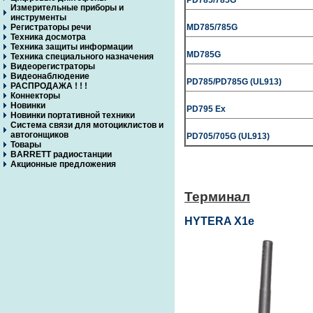
PD785/785G
Измерительные приборы и
инструменты
Регистраторы речи
MD785/785G
Техника досмотра
Техника защиты информации
MD785G
Техника специального назначения
Видеорегистраторы
Видеонаблюдение
PD785/PD785G (UL913)
РАСПРОДАЖА ! ! !
Коннекторы
Новинки
PD795 Ex
Новинки портативной техники
Система связи для мотоциклистов и
автогонщиков
PD705/705G (UL913)
Товары
BARRETT радиостанции
Акционные предложения
Терминал
HYTERA X1e