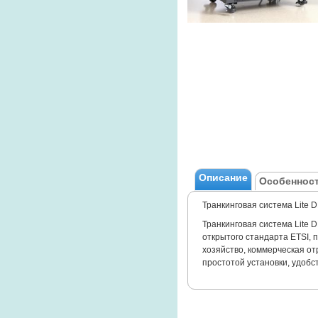
Описание
Особенност
Транкинговая система Lite 
Транкинговая система Lite 
открытого стандарта ETSI, 
хозяйство, коммерческая от
простотой установки, удобс