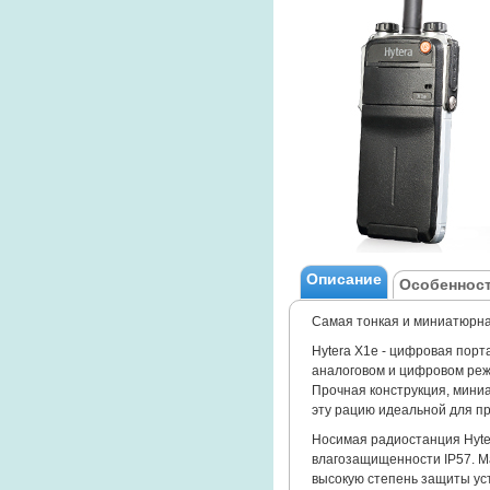
Описание
Особенност
Самая тонкая и миниатюрн
Hytera X1e - цифровая пор
аналоговом и цифровом реж
Прочная конструкция, мини
эту рацию идеальной для п
Носимая радиостанция Hyte
влагозащищенности IP57. М
высокую степень защиты ус