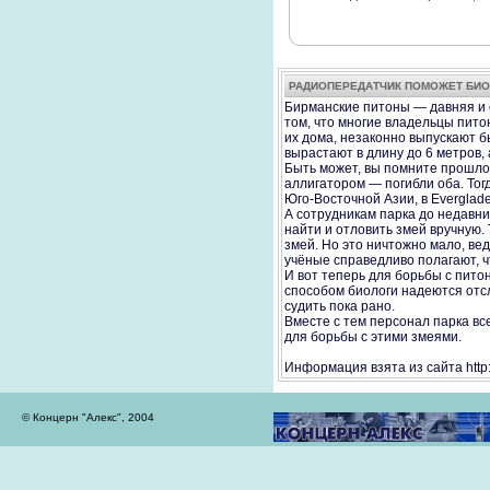
РАДИОПЕРЕДАТЧИК ПОМОЖЕТ БИО
Бирманские питоны — давняя и с
том, что многие владельцы пито
их дома, незаконно выпускают б
вырастают в длину до 6 метров,
Быть может, вы помните прошло
аллигатором — погибли оба. Тог
Юго-Восточной Азии, в Everglade
А сотрудникам парка до недавних
найти и отловить змей вручную. 
змей. Но это ничтожно мало, ве
учёные справедливо полагают, ч
И вот теперь для борьбы с пито
способом биологи надеются отс
судить пока рано.
Вместе с тем персонал парка в
для борьбы с этими змеями.
Информация взята из сайта http:
© Концерн "Алекс", 2004