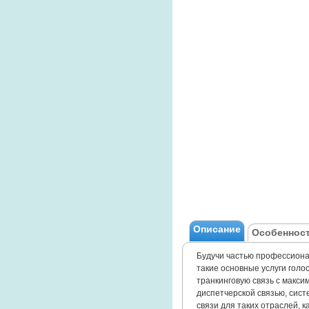
Описание
Особенност
Будучи частью профессиона
такие основные услуги голо
транкинговую связь с макси
диспетчерской связью, сис
связи для таких отраслей, 