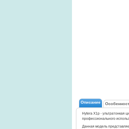
Описание
Особенност
Hytera X1p - ультратонкая
профессионального использ
Данная модель представляе