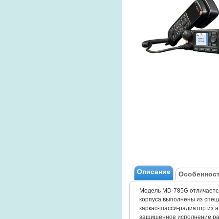
Описание
Особенност
Модель МD-785G отличаетс
корпуса выполнены из спец
каркас-шасси-радиатор из а
защищенное исполнение ра