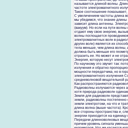
называется длиной волны. Длина
частоте электромагнитного излу
Такое соотношение показывает, 
С увеличением частоты длина в
мы убедимся, что знание длины 
зависит длина антенны. Электр
(вакуум). Но если на пути волн
отдают ему свою энергию, вызыв
волны поглощается проводником,
электромагнитных волн в радиол
других волн) является их способ
тела меньше, чем длина волны,
должна быть меньше его геометр
отразить ее. Но может и не отр
Энергия, которую несут электро
По научному это звучит так: п
излучения и обратно пропорцион
мощности передатчика, но в гор
электромагнитного излучения Со
средневолновой вещательной ра
Как распространяются радиово
Радиоволны излучаются через ан
хотя природа радиоволн одинако
Земля для радиоволн представля
земли, радиоволны постепенно о
земли электротоки, на что и тра
длина волна (выше частота). Кр
все стороны пространства и, сл
энергии приходится на единицу 
Передачи длинноволновых вещат
причем уровень сигнала уменьш
километров. Что же касается кор