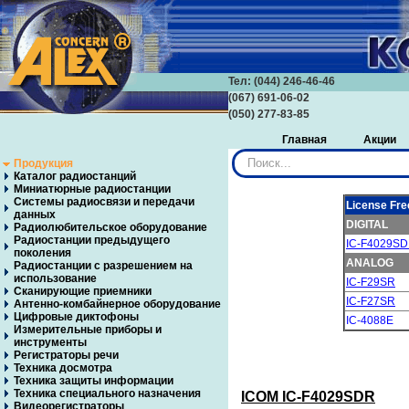
Тел: (044) 246-46-46
(067) 691-06-02
(050) 277-83-85
Главная
Акции
Искать...
Продукция
Каталог радиостанций
Миниатюрные радиостанции
Системы радиосвязи и передачи
License Fre
данных
DIGITAL
Радиолюбительское оборудование
Радиостанции предыдущего
IC-F4029S
поколения
ANALOG
Радиостанции с разрешением на
использование
IC-F29SR
Сканирующие приемники
IC-F27SR
Антенно-комбайнерное оборудование
Цифровые диктофоны
IC-4088E
Измерительные приборы и
инструменты
Регистраторы речи
Техника досмотра
Техника защиты информации
Техника специального назначения
ICOM
IC-F4029SDR
Видеорегистраторы