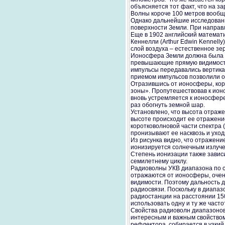
объясняется тот факт, что на за
Волны короче 100 метров вообщ
Однако дальнейшие исследования
поверхности Земли. При направ
Еще в 1902 английский математи
Кеннелли (Arthur Edwin Kennell
слой воздуха – естественное з
Ионосфера Земли должна была п
превышающие прямую видимость
импульсы передавались вертика
приемом импульсов позволили о
Отразившись от ионосферы, кор
зоны». Пропутешествовав к ионо
вновь устремляется к ионосфере,
раз обогнуть земной шар.
Установлено, что высота отраже
высоте происходит ее отражение
коротковолновой части спектра 
пронизывают ее насквозь и уход
Из рисунка видно, что отражение
ионизируется солнечным излуче
Степень ионизации также зависит
семилетнему циклу.
Радиоволны УКВ диапазона по с
отражаются от ионосферы, очен
видимости. Поэтому дальность д
радиосвязи. Поскольку в диапа
радиостанции на расстоянии 150
использовать одну и ту же част
Свойства радиоволн диапазонов
интересным и важным свойством.
рефлектора, собирается в узкий