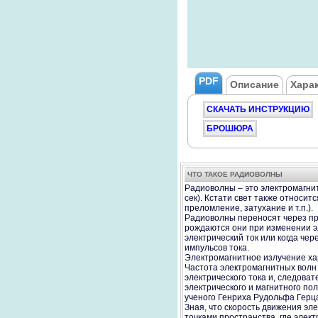
PDF
Описание
Хара
СКАЧАТЬ ИНСТРУКЦИЮ
БРОШЮРА
ЧТО ТАКОЕ РАДИОВОЛНЫ
Радиоволны – это электромагнит
сек). Кстати свет также относит
преломление, затухание и т.п.).
Радиоволны переносят через пр
рождаются они при изменении э
электрический ток или когда чер
импульсов тока.
Электромагнитное излучение ха
Частота электромагнитных волн 
электрического тока и, следоват
электрического и магнитного по
ученого Генриха Рудольфа Герца.
Зная, что скорость движения эл
точками пространства, где элек