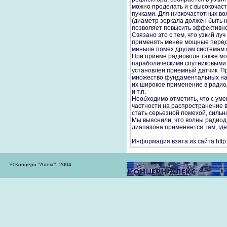
можно проделать и с высокочас
пучками. Для низкочастотных во
(диаметр зеркала должен быть 
позволяет повысить эффективно
Связано это с тем, что узкий л
применять менее мощные переда
меньше помех другим системам с
При приеме радиоволн также мо
параболическими спутниковыми 
установлен приемный датчик. 
множество фундаментальных на
их широкое применение в радио
и т.п.
Необходимо отметить, что с ум
частности на распространение во
стать серьезной помехой, сильн
Мы выяснили, что волны радиод
диапазона применяется там, где
Информация взята из сайта http:/
© Концерн "Алекс", 2004