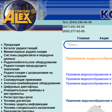
Тел: (044) 246-46-46
(067) 691-06-02
(050) 277-83-85
Главная
Акции
Искать...
Продукция
Каталог радиостанций
Миниатюрные радиостанции
Системы радиосвязи и передачи
Приёмники видеоизображ
данных
Радиолюбительское оборудование
Радиостанции предыдущего
поколения
Радиостанции с разрешением на
Приемник видеоизображения и з
использование
Приемник видеоизображения и з
Сканирующие приемники
Антенно-комбайнерное оборудование
Приемник видеоизображения и з
Цифровые диктофоны
Измерительные приборы и
инструменты
Регистраторы речи
Техника досмотра
Приемник видеоизображения и 
Техника защиты информации
Техника специального назначения
Видеорегистраторы