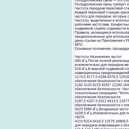
Полудуплексная связь — это спо
Полудуплексная связь требует п
Частота передачи береговой ста
Каждой береговой станции присв
частоту для передачи, которые 
Частоты, выделенные и использ
рабочими частотами. Конкретны
подвижной службе содержатся в
Правила, касающиеся использова
предназначенные для использов
даны ссылки на Приложения к Р
МПС.
Основные положения, процедуры
Частоты Назначение частот
490 кГц После полной реализац
исключительно для передачи м
518 кГц В морской подвижной сл
навигационных предупреждени
2174,5 4177,5 6268 8376,5 1252
обеспечения безопасности с п
2182 4125 6215 8291* 12290 16
обеспечения безопасности. Час
спасательных операциях. *Испо
обеспечения безопасности.
2187,5 4207,5 6312 8414.5 1257
обеспечения безопасности с по
3023 5680 кГц Воздушные часто
4209,5 кГц Исключительно для 
УБПЧ.
4210 6314 8416,5 12579 16806,
для передачи информации о без