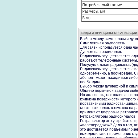
Потребляемый ток, мА
Размеры, мм
Вес, г
ВИДЫ И ПРИНЦИПЫ ОРГАНИЗАЦИИ
Выбор между симплексом и дуп
Симплексная радиосвязь
Для связи используется одна час
Дуплексная радиосвязь
Радиосвязь осуществляется одно
работают телефонные системы. 
Полудуплексная радиосвязь (дв
Радиосвязь осуществляется с ис
одновременно, а поочередно. Си
абонент может находиться либо
необходимо.
Выбор между дуплексной и симл
Обычно первичной задачей любо
Но дальность, к сожалению, огр
кривизна поверхности которого 
портативными радиостанциями, 
местности, связь возможна на р
применяют цифровые ретрансля
Ретрансляторы радиосигналов
Ретранслятор это устройство, 
«перепередача»? Дело в том, ч
это достигается подъемом прие
выходом станет применение отде