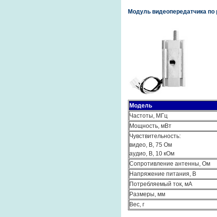
Модуль видеопередатчика по р
Модель
Частоты, МГц
Мощность, мВт
Чувствительность:
видео, В, 75 Ом
аудио, В, 10 кОм
Сопротивление антенны, Ом
Напряжение питания, В
Потребляемый ток, мА
Размеры, мм
Вес, г