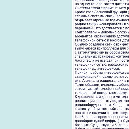
При использовании диспетчерск
на одном канале, затем диспетч
Системы связи с применением 
Кроме своей основной функции 
сложные системы связи. Хотя са
открывает огромные возможност
радиостанций «собираются» в од
передачей. Это достигается с 
Контроллеры – довольно сложн
абонентов, ограничению доступа
телефонной сетью и многое друг
Обычно создание сети с конкре
выпускаются контроллеры для р
с автоматическим выбором свобо
специальных транковых контрол
Часто (если не всегда) при пос
телефонной сетью, городской и
телефонных интерфейсов.
Принцип работы интерфейса зак
стационарной) подключается ус
вид. А сигналы радиостанции в
Таким образом, владельцу абоне
затем нужный телефонный номер
телефонный номер, к которому 
К достоинствам данного метода
реализации, простоту подключе
радиооборудованием. К недоста
клавиатурой, может выйти на 
навыках и наличии соответству
Наиболее распространенные мо
донабором одной цифры (от 0 до
базовых. Существуют и более с