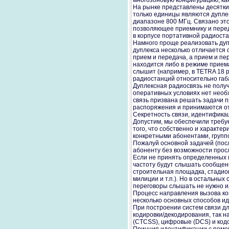
многозоновую конфигурацию, как
На рынке представлены десятки
только единицы являются дупле
диапазоне 800 МГц. Связано это
позволяющее приемнику и перед
в корпусе портативной радиоста
Намного проще реализовать дупл
дуплекса несколько отличается 
прием и передача, а прием и пе
находится либо в режиме приема
слышит (например, в TETRA 18 р
радиостанций относительно габ
Дуплексная радиосвязь не получ
оперативных условиях нет необ
связь призвана решать задачи п
распоряжения и принимаются от
Секретность связи, идентифика
Допустим, мы обеспечили требуе
того, что собственно и характе
конкретными абонентами, группо
Пожалуй основной задачей (пос
абоненту без возможности прос
Если не принять определенных м
частоту будут слышать сообщени
строительная площадка, стадион
милиции и т.п.). Но в остальны
переговоры слышать не нужно и
Процесс направления вызова ко
несколько основных способов и
При построении систем связи д
кодировки/декодирования, так
(CTCSS), цифровые (DCS) и код