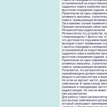
с высоты передавать сообщения
установленный на искусственном
заданного охвата наиболее про
высотном сооружении (здание, м
Практически ни одна современн
упомянуть магазины, строительн
охвата, превышающая возможно
Так в какихже случаях применять
Принцип организации связи чер
Ретрансляторы радиосигналов
Ретранслятор это устройство, 
«перепередача»? Дело в том, ч
это достигается подъемом прие
выходом станет применение отде
с высоты передавать сообщения
установленный на искусственном
заданного охвата наиболее про
высотном сооружении (здание, м
Практически ни одна современн
упомянуть магазины, строительн
охвата, превышающая возможно
Получается, что ретранслятор 
прием/передача должен переклю
мощность ретранслятора и выше
Но если не хватает частот, дене
симплексом. В таком случае або
приемные и передающие частоты
радиостанцию. Но она не может п
уже рассмотрели).
Для работы такого ретранслятор
контроллер симплексного ретра
который записывает принимаемое