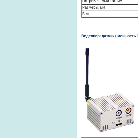
Потребляемый ток, мА
Размеры, мм
Вес, г
Видеопередатчик ( мощность 1