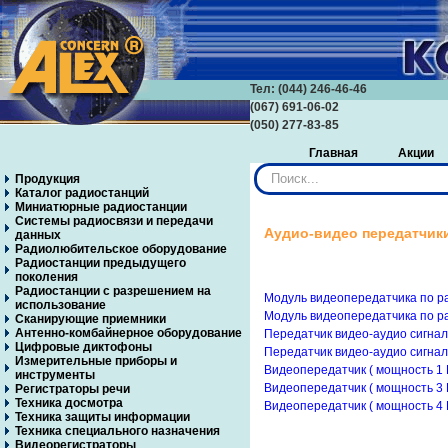
Тел: (044) 246-46-46
(067) 691-06-02
(050) 277-83-85
Главная
Акции
Искать...
Продукция
Каталог радиостанций
Миниатюрные радиостанции
Системы радиосвязи и передачи
Аудио-видео передатчик
данных
Радиолюбительское оборудование
Радиостанции предыдущего
поколения
Радиостанции с разрешением на
Модуль видеопередатчика по ра
использование
Модуль видеопередатчика по ра
Сканирующие приемники
Антенно-комбайнерное оборудование
Передатчик видео-аудио сигнал
Цифровые диктофоны
Передатчик видео-аудио сигнал
Измерительные приборы и
Видеопередатчик ( мощность 1 
инструменты
Видеопередатчик ( мощность 3 
Регистраторы речи
Техника досмотра
Видеопередатчик ( мощность 4 
Техника защиты информации
Техника специального назначения
Видеорегистраторы