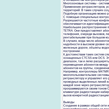
В большинстве контроллеров ре
Многозоновые системы - систе
Применение ретрансляторов, ус
территорий. В таких случаях со
Подобную организацию можно ра
С помощью специальных контрол
Разрешаются частотные конфликт
обеспечивается идентификация,
Наибольшее распространение по
TETRA. Они предоставляют абон
телефония, очереди вызовов, пе
рентабельными при большом коли
В случаях, когда число абоненто
надобности в высоком уровне с
железные дороги, объекты водо
построении.
К достоинствам таких систем с
оснащенных CTCSS или DCS. Это
диапазон, так и легко расширя
перемещения абонентов между з
абонентов на группы, соединени
Например, контроллеры М47МR, 
многопользовательские системы
ретранслятору и управляет его
проводных выделенных линий ил
каждой зоне через ретранслятор
программируются своим тоном C
клавиатуре радиостанции наби
вызов конкретной радиостанции
Выводы
Создание в рамках общей сети н