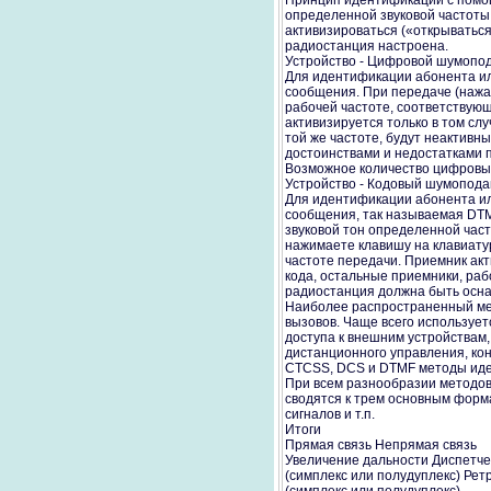
Принцип идентификации с помощ
определенной звуковой частоты,
активизироваться («открываться
радиостанция настроена.
Устройство - Цифровой шумопо
Для идентификации абонента ил
сообщения. При передаче (нажа
рабочей частоте, соответствую
активизируется только в том сл
той же частоте, будут неактив
достоинствами и недостатками 
Возможное количество цифровых
Устройство - Кодовый шумопода
Для идентификации абонента ил
сообщения, так называемая DTM
звуковой тон определенной част
нажимаете клавишу на клавиату
частоте передачи. Приемник акт
кода, остальные приемники, раб
радиостанция должна быть осн
Наиболее распространенный ме
вызовов. Чаще всего используе
доступа к внешним устройствам
дистанционного управления, кон
CTCSS, DCS и DTMF методы ид
При всем разнообразии методов и
сводятся к трем основным форм
сигналов и т.п.
Итоги
Прямая связь Непрямая связь
Увеличение дальности Диспетч
(симплекс или полудуплекс) Рет