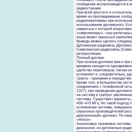
«пленка»). После пропадания с
сообщение воспроизводится в эф
радиостанции.
При всей простоте и относитель
время на проговаривание сообще
радиопереговоры при использов
использовании дуплексного. Ес
смириться с потерей оперативн
«симплексеры», «эхо-репитеры»,
язык) может оказаться наиболе
Выводы можно сделать следую
Дуплексную радисвязь (Дуплекс
Симплексную радиосвязь (Симпле
ретрансляции.
Полный дуплекс
При полном дуплексе (как и при
времени находятся одновременно
удобство переговоров, так как 
усложняет и, следовательно, уд
тракта – приемник и передатчик
Кроме того, в большинстве сис
соединениях с телефонной сетью
1327), при проведении дуплексн
на систему и требует увеличения
системы. Существует варианты д
400–470 МГц. Но такой подход т
усложнение системы, повышенны
серьезных производителей расс
диапазонный» дуплекс). По наш
«Alinco».
Аналоговые транковые системы 
диапазоне, но дуплексные ради