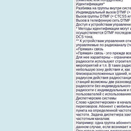
(симплекс или полудуплекс)
Идентификация*
Разбивка на группы внутри сис
Индивидуальный вызов DTMF (+
Вызов группы DTMF (+ CTCSS и
Вызов в телефонную сеть DTMF 
Доступ к устройствам управлен
* Методы идентификации могут и
осуществляется DTMF последова
DCS тона.
** К устройствам управления о
управляемые по радиоканалу (т
«Прямая» связь
«Прямая» связь - это прежде вс
Для нее характерны – ограничен
радиосети используют строител
мероприятий и т.п. В таких рад
небольшую зону действия и, как
близкорасположенных зданий, н
радиусом действия радиостанци
станций возможны две разновид
радиосети без индивидуального
радиосети с индивидуальным и г
пользователей с использовани
Диспетчерские системы
Слово «диспетчерские» в началь
переговоров. Абонент с мобиль
пункта на определенной частоте
частоте. Задача диспетчера зак
частотным каналам.
Например: одна группа абонентов
данном случае, если возникает 