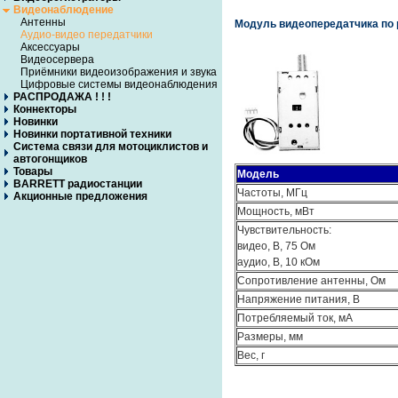
Видеонаблюдение
Антенны
Модуль видеопередатчика по 
Аудио-видео передатчики
Аксессуары
Видеосервера
Приёмники видеоизображения и звука
Цифровые системы видеонаблюдения
РАСПРОДАЖА ! ! !
Коннекторы
Новинки
Новинки портативной техники
Система связи для мотоциклистов и
автогонщиков
Товары
Модель
BARRETT радиостанции
Частоты, МГц
Акционные предложения
Мощность, мВт
Чувствительность:
видео, В, 75 Ом
аудио, В, 10 кОм
Сопротивление антенны, Ом
Напряжение питания, В
Потребляемый ток, мА
Размеры, мм
Вес, г