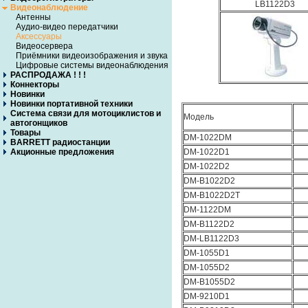
LB1122D3
Видеонаблюдение
Антенны
Аудио-видео передатчики
Аксессуары
Видеосервера
Приёмники видеоизображения и звука
Цифровые системы видеонаблюдения
РАСПРОДАЖА ! ! !
Коннекторы
Новинки
Новинки портативной техники
Система связи для мотоциклистов и
Модель
автогонщиков
Товары
DM-1022DM
BARRETT радиостанции
Акционные предложения
DM-1022D1
DM-1022D2
DM-B1022D2
DM-B1022D2T
DM-1122DM
DM-B1122D2
DM-LB1122D3
DM-1055D1
DM-1055D2
DM-B1055D2
DM-9210D1