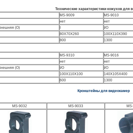
Технические характеристики кожухов для 
MS-9009
MS-9010
нет
нет
 Внешняя (O)
I
I/O
80X70X260
100X110X390
800
1300
MS-9310
MS-9016
нет
нет
 Внешняя (O)
I/O
I/O
100X110X100
140X105X400
600
1300
Кронштейны для видеокамер
MS-9032
MS-9033
MS-