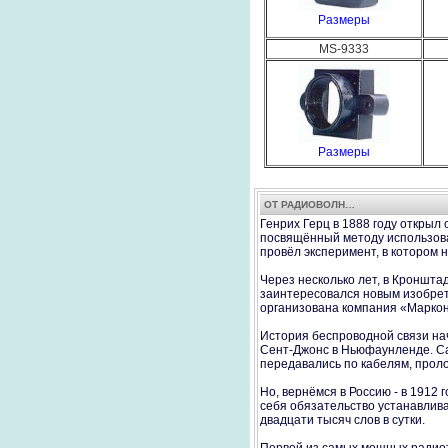
Размеры
MS-9333
Размеры
ОТ РАДИОВОЛН…
Генрих Герц в 1888 году открыл
посвящённый методу использова
провёл эксперимент, в котором 
Через несколько лет, в Кроншт
заинтересовался новым изобрете
организована компания «Маркон
История беспроводной связи нач
Сент-Джонс в Ньюфаунленде. Са
передавались по кабелям, про
Но, вернёмся в Россию - в 1912
себя обязательство устанавлив
двадцати тысяч слов в сутки.