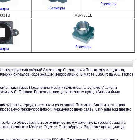
Размеры
Размеры
меры
9331B
MS-9331E
Размеры
меры
5 апреля русский учёный Александр Степанович Попов сделал доклад,
ческих сигналов, содержащих информацию. В марте 1896 года А.С. Попов
ющей аппаратуры. Предприимчивый итальянец Гульельмо Маркони
схемы А.С. Попова. Впоследствии, для военных нужд в Англии была
ни» удалось передать сигналы из станции Польдю в Англии в станцию
л проводную междугороднюю и международную связь. Сигналы ежедневно
леграфное общество при сотрудничестве «Маркони», которая брала на
становленные в Москве, Одессе, Петербурге и Варшаве проходило до