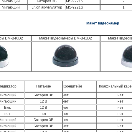
Мигающий
Батарея 3В
MS-9221S
2
Мигающий
Li\Ion аккумулятор
MS-9221S
1
Макет видеокамер
еры DM-B46D2
Макет видеокамеры DM-B41D2
Макет видео
Индикатор
Питание
Кронштейн
Коаксиальный кабе
Мигающий
Батарея 3В
нет
нет
Мигающий
12 В
нет
нет
Вкл.
12 В
нет
нет
нет
нет
нет
нет
Мигающий
Батарея 3В
нет
нет
Мигающий
Батарея 3В
нет
нет