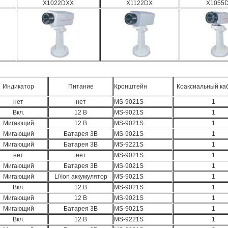
X1022DXX
X1122DX
X1055
Индикатор
Питание
Кронштейн
Коаксиальный каб
нет
нет
MS-9021S
1
Вкл.
12 В
MS-9021S
1
Мигающий
12 В
MS-9021S
1
Мигающий
Батарея 3В
MS-9021S
1
Мигающий
Батарея 3В
MS-9221S
1
нет
нет
MS-9021S
1
Мигающий
Батарея 3В
MS-9021S
1
Мигающий
Li\Ion аккумулятор
MS-9021S
1
Вкл.
12 В
MS-9021S
1
Мигающий
12 В
MS-9021S
1
Мигающий
Батарея 3В
MS-9021S
1
Вкл.
12 В
MS-9221S
1