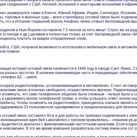
елеграфных станций в начале прошлого века была точка в Северной Ирланди
щая соединения с США, Англией, Испанией и некоторыми колониями в Африке.
ни» развернулся также в Египте, Южной Африке, Индии, Сингапуре, Испании, Ч
ы, торговые и военные суда – всего к прообразу сотовой связи было подклю
ть, что в Испании тогдашний король Альфонс лично открыл беспроводную выш
ндоном и Нью-Йорком составляла 7,5 пенсов за пять минут. Спрос же на рад
(о погоде и др.) целиком и полностью только за счёт беспроводной связи «
ходилось платить за каждое отправленное слово.
ройта, США, получила возможность использовать мобильную связь в автомоби
али помехи.
оящая история сотовой связи начинается в 1946 году в городе Сант-Луинс, 
на разных частотах. В наличии принимающая часть и передающая, обеспечив
 телефон-БС – uplink.
s создала радиотелефоны, устанавливающиеся в автомобилях. Стоит ли говори
налами связи, в поисках свободного, осуществлялось вручную. Радиопереда
о упомянуть, что само телефонное общение было сложным – нельзя было и сл
 и удерживать кнопку телефонной трубки, а чтобы услышать ответ, кнопку над
 перебить). Чтобы позвонить на радиотелефон, приходилось сначала звонить
оддерживала 23 пользователя одновременно и предназначалась для бизнесм
сотовой связи составлял 30 кг и для работы он требовал подключения к эле
 инновационная идея Bell Laboratories с треском провалилась – слишком уж 
 выделяется диапазон с фиксированными частотными каналами. Если в одно 
невозможно. В это же время компания разработала систему ячеек или сот (c