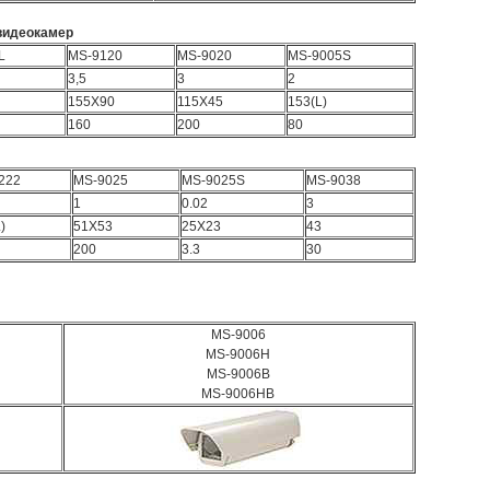
 видеокамер
L
MS-9120
MS-9020
MS-9005S
3,5
3
2
155X90
115X45
153(L)
160
200
80
222
MS-9025
MS-9025S
MS-9038
1
0.02
3
)
51X53
25X23
43
200
3.3
30
MS-9006
MS-9006H
MS-9006B
MS-9006HB