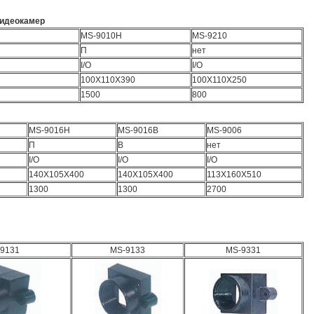
видеокамер
MS-9010H
MS-9210
П
нет
I/O
I/O
100X110X390
100X110X250
1500
800
MS-9016H
MS-9016B
MS-9006
П
В
нет
I/O
I/O
I/O
140X105X400
140X105X400
113X160X510
1300
1300
2700
9131
MS-9133
MS-9331