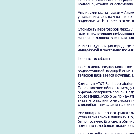
Первой из самых мощных радиот
Кольтано, Италия, обеспечиваю
Английский магнат связи «Марко
устанавливалась на частные яхт
радиосвязью. Интересно отмети
Стоимость переговоров между Ло
газеты, получавшие информацию 
корреспонденцию, клиентам при
В 1921 году полиция города Дет
ненадёжной и постоянно возник
Первые телефоны
Но, это лишь предпосылки. Наст
радиостанцией, ведущей обмен 
телефон называется downlink, а
Компания AT&T Bell Laboratorie
Переключение абонента между ка
образом совершить звонок. Над
собеседника, нужно было нажать
знать, что вас никто не сможет
«первобытная» система связи п
Вес аппарата-первооткрывателя 
устанавливались в машинах. Но,
было посеяно. Для связи обычно
помощью телефонов практически 