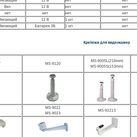
Мигающий
12 В
нет
нет
Вкл.
12 В
нет
нет
нет
нет
нет
нет
Мигающий
12 В
1 шт.
нет
Мигающий
Батарея 3В
1 шт.
нет
Крепежи для видеокамер
S
MS-9005L(218mm)
T
MS-9120
MS-9005S(153mm)
MS-9022
MS-9221S
MS-9023