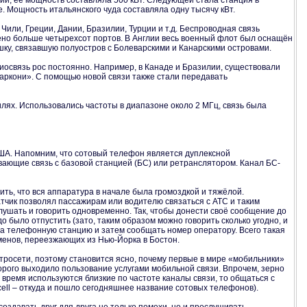
и, её мощность составляла 500 кВт. Следующей стала станция в
 Мощность итальянского чуда составляла одну тысячу кВт.
или, Греции, Дании, Бразилии, Турции и т.д. Беспроводная связь
чено больше четырехсот портов. В Англии весь военный флот был оснащён
ку, связавшую полуостров с Болеварскими и Канарскими островами.
иосвязь рос постоянно. Например, в Канаде и Бразилии, существовали
Маркони». С помощью новой связи также стали передавать
лях. Использовались частоты в диапазоне около 2 МГц, связь была
США. Напомним, что сотовый телефон является дуплексной
ающие связь с базовой станцией (БС) или ретранслятором. Канал БС-
ть, что вся аппаратура в начале была громоздкой и тяжёлой.
тчик позволял пассажирам или водителю связаться с АТС и таким
ушать и говорить одновременно. Так, чтобы донести своё сообщение до
о было отпустить (зато, таким образом можно говорить сколько угодно, и
 на телефонную станцию и затем сообщать номер оператору. Всего такая
енов, переезжающих из Нью-Йорка в Бостон.
ктросети, поэтому становится ясно, почему первые в мире «мобильники»
дорого выходило пользование услугами мобильной связи. Впрочем, зерно
время используются близкие по частоте каналы связи, то общаться с
ell – откуда и пошло сегодняшнее название сотовых телефонов).