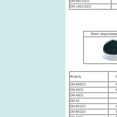
DM-B9210D2
DM-LB9210D2
Макет видеокам
Модель
DM-B46D2
DM-46D2
DM-46D1
DM-46
DM-B41D2
DM-B42D2