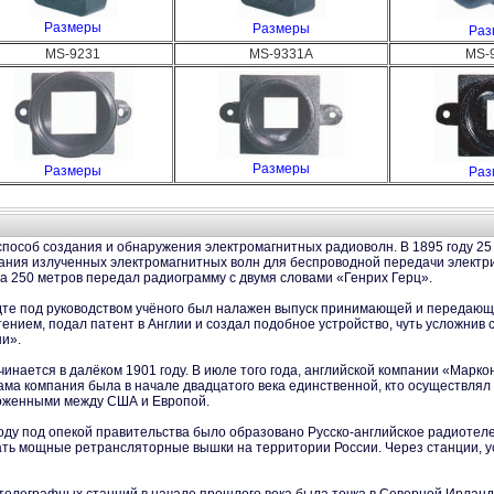
Размеры
Размеры
Раз
MS-9231
MS-9331A
MS-
Размеры
Размеры
Раз
 способ создания и обнаружения электромагнитных радиоволн. В 1895 году 2
ния излученных электромагнитных волн для беспроводной передачи электри
на 250 метров передал радиограмму с двумя словами «Генрих Герц».
адте под руководством учёного был налажен выпуск принимающей и переда
нием, подал патент в Англии и создал подобное устройство, чуть усложнив 
и».
инается в далёком 1901 году. В июле того года, английской компании «Марко
ма компания была в начале двадцатого века единственной, кто осуществля
ложенными между США и Европой.
 году под опекой правительства было образовано Русско-английское радиоте
ать мощные ретрансляторные вышки на территории России. Через станции, у