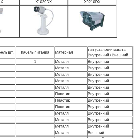
DX
X1020DX
X9210DX
тип установки макета
ель шт.
Кабель питания
Материал
Внутренний / Внешний
1
Металл
Внутренний
Металл
Внутренний
Металл
Внутренний
Металл
Внутренний
Металл
Внутренний
Пластик
Внутренний
Пластик
Внутренний
Пластик
Внутренний
Металл
Внутренний
Металл
Внутренний
Металл
Внутренний
Металл
Внешний