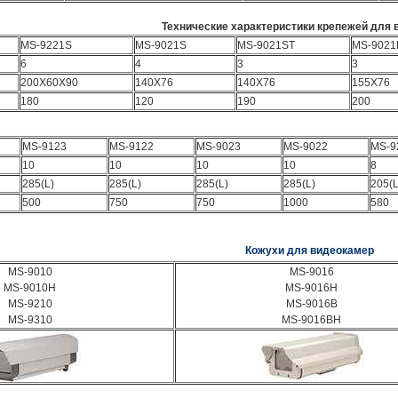
Технические характеристики крепежей для
MS-9221S
MS-9021S
MS-9021ST
MS-9021
6
4
3
3
200X60X90
140X76
140X76
155X76
180
120
190
200
MS-9123
MS-9122
MS-9023
MS-9022
MS-9
10
10
10
10
8
285(L)
285(L)
285(L)
285(L)
205(L
500
750
750
1000
580
Кожухи для видеокамер
MS-9010
MS-9016
MS-9010H
MS-9016H
MS-9210
MS-9016B
MS-9310
MS-9016BH