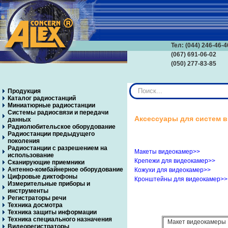
Тел: (044) 246-46-4
(067) 691-06-02
(050) 277-83-85
Искать...
Продукция
Каталог радиостанций
Миниатюрные радиостанции
Системы радиосвязи и передачи
Аксессуары для систем 
данных
Радиолюбительское оборудование
Радиостанции предыдущего
поколения
Радиостанции с разрешением на
Макеты видеокамер>>
использование
Крепежи для видеокамер>>
Сканирующие приемники
Антенно-комбайнерное оборудование
Кожухи для видеокамер>>
Цифровые диктофоны
Кронштейны для видеокамер>>
Измерительные приборы и
инструменты
Регистраторы речи
Техника досмотра
Техника защиты информации
Техника специального назначения
Макет видеокамеры
Видеорегистраторы