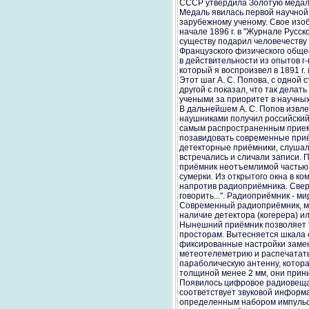
СССР утвердила Золотую медаль
Медаль явилась первой научной 
зарубежному ученому. Свое изоб
начале 1896 г. в "Журнале Русск
существу подарил человечеству 
Французского физического общес
в действительности из опытов г
который я воспроизвел в 1891 г. 
Этот шаг А. С. Попова, с одной 
другой є показал, что так делат
учеными за приоритет в научных
В дальнейшем А. С. Попов извле
наушниками получил российский 
самым распространенным приемн
позавидовать современные приём
детекторные приёмники, слушал
встречались и сличали записи. 
приёмник неотъемлимой частью 
сумерки. Из открытого окна в ко
напротив радиоприёмника. Свер
говорить...". Радиоприёмник - м
Современный радиоприёмник, мал
наличие детектора (когерера) и
Нынешний приёмник позволяет "
просторам. Вытесняется шкала с
фиксированные настройки заме
метеотелеметрию и распечатать
параболическую антенну, котора
толщиной менее 2 мм, они прин
Появилось цифровое радиовещан
соответствует звуковой информ
определенным набором импульсо