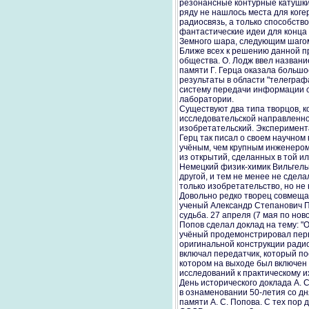
резонансные контурные катушки 
ряду не нашлось места для когер
радиосвязь, а только способств
фантастические идеи для конца 
Земного шара, следующим шагом 
Ближе всех к решению данной п
общества. О. Лодж ввел названи
памяти Г. Герца оказала большо
результаты в области "телеграф
систему передачи информации с
лаборатории.
Существуют два типа творцов, к
исследовательской направленнос
изобретательский. Эксперимента
Герц так писал о своем научном
учёным, чем крупным инженером.
из открытий, сделанных в той ил
Немецкий физик-химик Вильгельм
другой, и тем не менее не сдела
только изобретательство, но не 
Довольно редко творец совмещае
ученый Александр Степанович По
судьба. 27 апреля (7 мая по нов
Попов сделал доклад на тему: "
учёный продемонстрировал перв
оригинальной конструкции ради
включал передатчик, который п
котором на выходе был включен 
исследований к практическому 
День исторического доклада А. 
в ознаменовании 50-летия со д
памяти А. С. Попова. С тех пор 