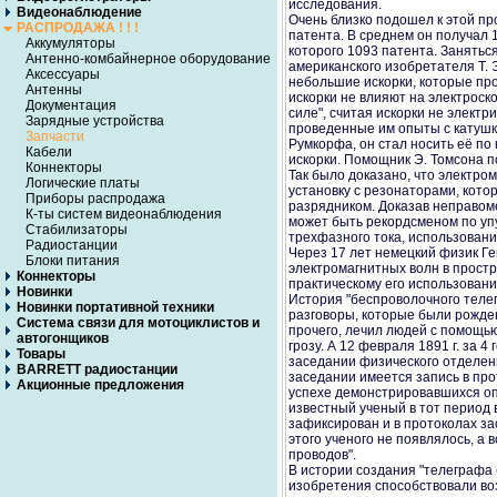
исследования.
Видеонаблюдение
Очень близко подошел к этой пр
РАСПРОДАЖА ! ! !
патента. В среднем он получал 1
Аккумуляторы
которого 1093 патента. Занятьс
Антенно-комбайнерное оборудование
американского изобретателя Т. 
Аксессуары
небольшие искорки, которые про
Антенны
искорки не влияют на электроск
Документация
силе", считая искорки не электр
Зарядные устройства
проведенные им опыты с катушк
Запчасти
Румкорфа, он стал носить её по
Кабели
искорки. Помощник Э. Томсона п
Коннекторы
Так было доказано, что электро
Логические платы
установку с резонаторами, кото
Приборы распродажа
разрядником. Доказав неправоме
К-ты систем видеонаблюдения
может быть рекордсменом по уп
Стабилизаторы
трехфазного тока, использовани
Радиостанции
Через 17 лет немецкий физик Г
Блоки питания
электромагнитных волн в простр
Коннекторы
практическому его использованию
Новинки
История "беспроволочного теле
Новинки портативной техники
разговоры, которые были рожде
Система связи для мотоциклистов и
прочего, лечил людей с помощь
автогонщиков
грозу. А 12 февраля 1891 г. за 
Товары
заседании физического отделен
BARRETT радиостанции
заседании имеется запись в пр
Акционные предложения
успехе демонстрировавшихся оп
известный ученый в тот период 
зафиксирован и в протоколах з
этого ученого не появлялось, а 
проводов".
В истории создания "телеграфа 
изобретения способствовали воз