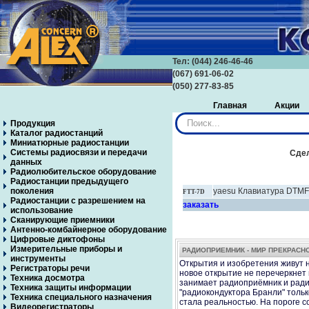
Тел: (044) 246-46-46
(067) 691-06-02
(050) 277-83-85
Главная
Акции
Искать...
Продукция
Каталог радиостанций
Миниатюрные радиостанции
Системы радиосвязи и передачи
Сдел
данных
Радиолюбительское оборудование
Радиостанции предыдущего
поколения
yaesu Клавиатура DTMF
FTT-7D
Радиостанции с разрешением на
заказать
использование
Сканирующие приемники
Антенно-комбайнерное оборудование
Цифровые диктофоны
Измерительные приборы и
РАДИОПРИЕМНИК - МИР ПРЕКРАСН
инструменты
Открытия и изобретения живут н
Регистраторы речи
новое открытие не перечеркнет и
Техника досмотра
занимает радиоприёмник и ради
Техника защиты информации
"радиокондуктора Бранли" тольк
Техника специального назначения
стала реальностью. На пороге 
Видеорегистраторы