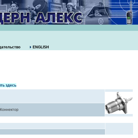
дательство
ENGLISH
ть здесь
Коннектор