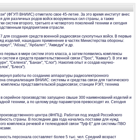
и" (ФГУП ВНИИС) отметило свое 45-летие. За это время институт внес
ия для различных родов войск вооруженных сил страны, а также
и систем второго, третьего и четвертого поколений техники и сегодня
водственным предприятием отрасли.
7 для создания средств военной радиосвязи сухопутных войск. В первые
ряд изделий, нашедших применение в частях Министерства обороны:
кут", "Абзац", "Арбалет", "Акведук" и др.
из первых в мире систем этого класса, а затем появились комплексы
 систем и средств правительственной связи ("Трос", "Кавказ"). В эти же
н", "Селенга", "Банан", "Слог"). Накопив опыт и создав научно-
ок", "Блеск").
азвернул работы по созданию аппаратуры радиоэлектронного
дена специализация ВНИИС: системы и средства связи для тактического
 комплексы представительской радиосвязи; станции РЭП; техника
; в серийное производство запущено свыше 300 наименований изделий и
адной техники, а по целому ряду параметров превосходят их. Сегодня
производственного центра (ФНПЦ). Работая под эгидой Российского
бность страны. В последние два года начались поставки для нужд
го комплекса речевой и телекодовой связи "Туф-Е" для системы ПВО
ксами.
ность персонала составляет более 5 тыс. чел. Средний возраст