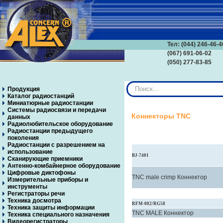
Тел: (044) 246-46-4
(067) 691-06-02
(050) 277-83-85
Искать...
Продукция
Каталог радиостанций
Миниатюрные радиостанции
Системы радиосвязи и передачи
Коннекторы TNC
данных
Радиолюбительское оборудование
Радиостанции предыдущего
поколения
Радиостанции с разрешением на
использование
BJ-7401
Сканирующие приемники
Антенно-комбайнерное оборудование
Цифровые диктофоны
TNC male crimp Коннектор
Измерительные приборы и
инструменты
Регистраторы речи
Техника досмотра
RFM-002/RG58
Техника защиты информации
TNC MALE Коннектор
Техника специального назначения
Видеорегистраторы