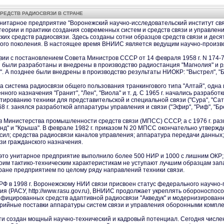
СРЕДСТВ РАДИОСВЯЗИ В СТРАНЕ
нитарное предприятие "Воронежский научно-исследовательский институт связ
теории и практики создания современных систем и средств связи и управлен
их средств радиосвязи. Здесь созданы сотни образцов средств связи и десятк
того поколения. В настоящее время ВНИИС является ведущим научно-произ
вии с постановлением Совета Министров СССР от 14 февраля 1958 г. N 174-7
 были разработаны и внедрены в производство радиостанция "Магнолия" и 
уф". А позднее были внедрены в производство результаты НИОКР: "Выстрел", "Бер
на система радиосвязи общего пользования транкингового типа "Алтай", одна 
го назначения "Гранит", "Лен", "Виола" и т. д. С 1965 г. начались разработки
тированию техники для представительской и специальной связи ("Сура", "Сатур
 г. занялся разработкой аппаратуры управления и связи ("Эфир", "Риф", "Брел
тав Министерства промышленности средств связи (МПСС) СССР, а с 1976 г. р
нд" и "Крыша". В феврале 1982 г. приказом N 20 МПСС окончательно утверж
сил; средства радиосвязи каналов управления; аппаратура передачи данных;
зи гражданского назначения.
 это унитарное предприятие выполнило более 500 НИР и 1000 с лишним ОКР
воим тактико-техническим характеристикам не уступают лучшим образцам зап
ране предприятием по целому ряду направлений техники связи.
Ф в 1998 г. Воронежскому НИИ связи присвоен статус федерального научно-
ия (РАСУ, http://www.rasu.gov.ru), ВНИИС продолжает укреплять обороноспосо
ифицированных средств адаптивной радиосвязи "Акведук" и модернизированно
ерийные поставки аппаратуры систем связи и управления оборонными компле
ти создан мощный научно-технический и кадровый потенциал. Сегодня числен