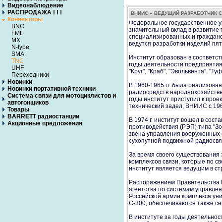
Видеонаблюдение
РАСПРОДАЖА ! ! !
ВНИИС – ВЕДУЩИЙ РАЗРАБОТЧИК 
Коннекторы
Федеральное государственное у
BNC
значительный вклад в развитие 
FME
специализированных и гражданск
MX
ведутся разработки изделий пя
N-type
SMA
Институт образован в соответст
TNC
годы деятельности предприятия
UHF
"Круг", "Краб", "Эвольвента", "Т
Переходники
Новинки
В 1960-1965 гг. была реализова
Новинки портативной техники
радиосредств народнохозяйственно
Система связи для мотоциклистов и
годы институт приступил к проек
автогонщиков
технический задел, ВНИИС с 1968
Товары
BARRETT радиостанции
В 1974 г. институт вошел в сос
Акционные предложения
противодействия (РЭП) типа "Зо
звена управления вооруженных 
сухопутной подвижной радиосвя
За время своего существования
комплексов связи, которые по с
институт является ведущим в ст
Распоряжением Правительства Р
агентства по системам управлен
Российской армии комплекса ун
С-300; обеспечиваются также с
В институте за годы деятельнос