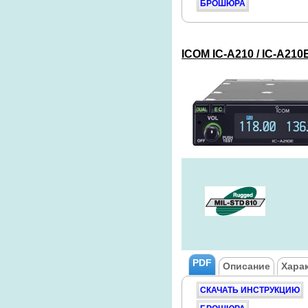
БРОШЮРА
ICOM
IC-A210 / IC-A210
PDF
Описание
Хара
СКАЧАТЬ ИНСТРУКЦИЮ