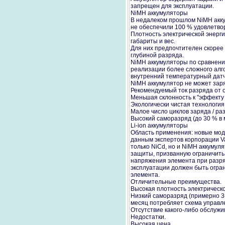
запрещен для эксплуатации.
NiMH аккумуляторы
В недалеком прошлом NiMH акк
не обеспечили 100 % удовлетво
Плотность электрической энерги
габариты и вес.
Для них предпочтителен скорее 
глубиной разряда.
NiMH аккумуляторы по сравнени
реализации более сложного алг
внутренний температурный датч
NiMH аккумулятор не может заря
Рекомендуемый ток разряда от 
Меньшая склонность к "эффекту 
Экологически чистая технология
Малое число циклов заряда / ра
Высокий саморазряд (до 30 % в 
Li-ion аккумуляторы
Область применения: новые мод
данным экспертов корпорации Va
только NiCd, но и NiMH аккумул
защиты, призванную ограничить
напряжения элемента при разряд
эксплуатации должен быть огра
элемента.
Отличительные преимущества.
Высокая плотность электрическо
Низкий саморазряд (примерно 3-
месяц потребляет схема управл
Отсутствие какого-либо обслужи
Недостатки.
Высокая цена.