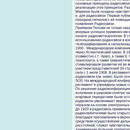
основные принципы радиосвязи б
реализации этих принципов. Разв
Маркони были созданы чувствит
е. для радиосвязи. Первая пуб
передачи сигналов с её помощью
появления Радиосвязи.
Приёмник Попова не только ока
впервые успешно применен им в
начало радиометеорологии. В с
использованию радиосвязи в ко
телеграфирования и сигнализац
1900 - Международную компанию
через Атлантический океан. В 1
(совместно с Г. Арко), а также 
транспорта, а также гуманистич
стимулировали развитие её во 
участием представителей 29 ст
силу с 1 июля 1908. В регламе
радиосвязи (см. ниже). Было о
SOS. На международной конфере
регламент и учреждены новые сл
По решению радиоконференции 
излучение в широком спектре ч
искровые передатчики были оста
радиоволн увеличивает вероятно
образом на основе электронных
До 1920 в радиосвязь применяли
радиолюбителями было открыто 
благодаря преломлению в верхн
средством осуществления дальн
расстояний, служат чувствител
занимающие большую территорию