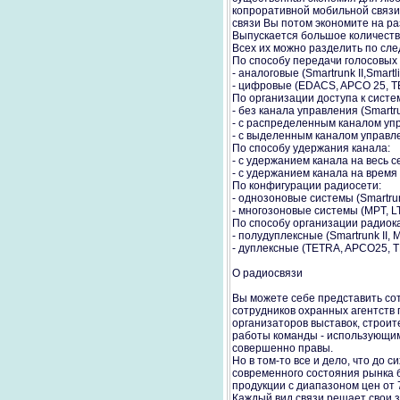
копроративной мобильной связи 
связи Вы потом экономите на ра
Выпускается большое количеств
Всех их можно разделить по сл
По способу передачи голосовых
- аналоговые (Smartrunk II,Smart
- цифровые (EDACS, APCO 25, TE
По организации доступа к систе
- без канала управления (Smartru
- с распределенным каналом упр
- с выделенным каналом управл
По способу удержания канала:
- с удержанием канала на весь се
- с удержанием канала на время 
По конфигурации радиосети:
- однозоновые системы (Smartru
- многозоновые системы (MPT, LT
По способу организации радиок
- полудуплексные (Smartrunk II,
- дуплексные (TETRA, APCO25,
О радиосвязи
Вы можете себе представить сот
сотрудников охранных агентств 
организаторов выставок, строите
работы команды - использующими
совершенно правы.
Но в том-то все и дело, что до 
современного состояния рынка 
продукции с диапазоном цен от 7
Каждый вид связи решает свои 