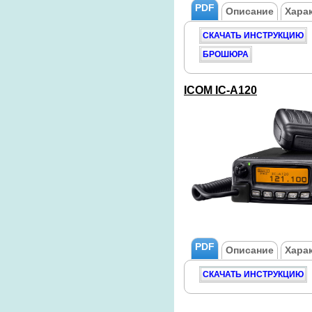
PDF
Описание
Хара
СКАЧАТЬ ИНСТРУКЦИЮ
БРОШЮРА
ICOM
IC-A120
PDF
Описание
Хара
СКАЧАТЬ ИНСТРУКЦИЮ