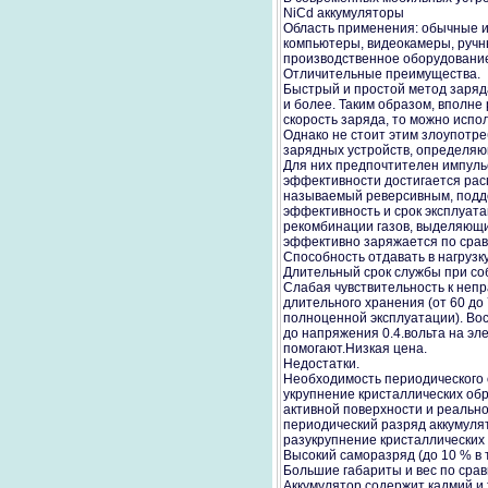
NiCd аккумуляторы
Область применения: обычные 
компьютеры, видеокамеры, руч
производственное оборудовани
Отличительные преимущества.
Быстрый и простой метод заряда
и более. Таким образом, вполне
скорость заряда, то можно исп
Однако не стоит этим злоупотре
зарядных устройств, определяю
Для них предпочтителен импуль
эффективности достигается рас
называемый реверсивным, подде
эффективность и срок эксплуата
рекомбинации газов, выделяющих
эффективно заряжается по срав
Способность отдавать в нагрузку
Длительный срок службы при со
Слабая чувствительность к непр
длительного хранения (от 60 до
полноценной эксплуатации). Во
до напряжения 0.4.вольта на эл
помогают.Низкая цена.
Недостатки.
Необходимость периодического 
укрупнение кристаллических об
активной поверхности и реальн
периодический разряд аккумулят
разукрупнение кристаллических
Высокий саморазряд (до 10 % в 
Большие габариты и вес по срав
Аккумулятор содержит кадмий и 