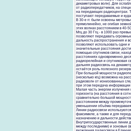
декаметровых волн). Для ослаб
от радиопередатчиков, на спец
на передающих радиоцентрах. Т
поступают передаваемые и куд
В 30-е гг. были освоены метров
прямолинейно, не огибая земной
этих волнах расстоянием в 40-50
Мгц до 30 Ггц - в 1000 раз прев
позволяют передавать огромные
дальность распространения и в
позволяют использовать одни и 
значительные расстояния дости
помощью спутников связи, наход
расстояниях одновременно деся
радиорелейная и спутниковая с
дальняя радиосвязь на декаметр
остаётся роль полезного резерв
При большой мощности радиопере
(несколько кгц) возможна на ра
радиоволн от ионизованных след
при этом передача информации 
Малая часть энергии излучения
горизонта (на расстояния в сот
сравнительно большой мощности 
расстоянием между промежуточны
уменьшении объёма передавае
Линии радиосвязи используютс
факсимиле, а также и для перед
назначению и дальности действ
Внутригосударственные линии д
между последними) и зоновые (
вхождения радиосвязи в Единую