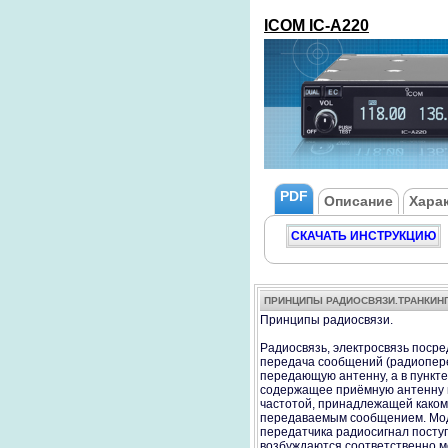
ICOM
IC-A220
PDF
Описание
Хара
СКАЧАТЬ ИНСТРУКЦИЮ
ПРИНЦИПЫ РАДИОСВЯЗИ.ТРАНКИН
Принципы радиосвязи.
Радиосвязь, электросвязь посре
передача сообщений (радиопер
передающую антенну, а в пункте
содержащее приёмную антенну и
частотой, принадлежащей каком
передаваемым сообщением. Мод
передатчика радиосигнал посту
возбуждаются соответственно м