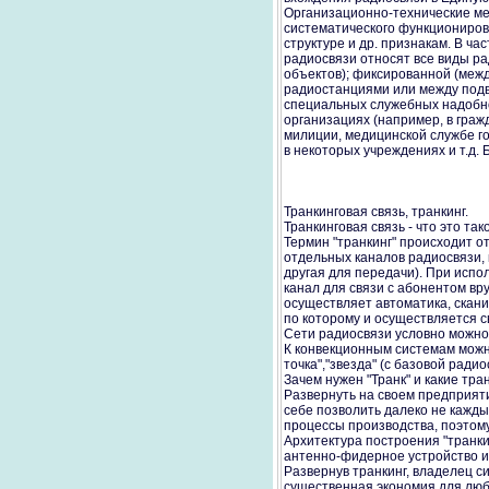
Организационно-технические ме
систематического функциониров
структуре и др. признакам. В ча
радиосвязи относят все виды ра
объектов); фиксированной (меж
радиостанциями или между под
специальных служебных надобно
организациях (например, в граж
милиции, медицинской службе го
в некоторых учреждениях и т.д.
Транкинговая связь, транкинг.
Транкинговая связь - что это так
Термин "транкинг" происходит от
отдельных каналов радиосвязи,
другая для передачи). При исп
канал для связи с абонентом вр
осуществляет автоматика, ска
по которому и осуществляется 
Сети радиосвязи условно можно 
К конвекционным системам можн
точка","звезда" (с базовой рад
Зачем нужен "Транк" и какие тр
Развернуть на своем предприят
себе позволить далеко не кажды
процессы производства, поэтом
Архитектура построения "транки
антенно-фидерное устройство и
Развернув транкинг, владелец с
существенная экономия для любо