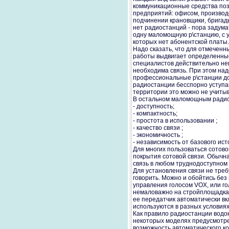
коммуникационные средства поз
предприятий: офисом, производ
подчинении крановщики, бригады 
нет радиостанций - пора задумат
одну маломощную р\станцию, с у
которых нет абонентской платы.
Надо сказать, что для отмеченн
работы выдвигает определенные 
специалистов действительно неп
необходима связь. При этом над
профессиональные р\станции до 
радиостанции бесспорно уступа
территории это можно не учитыв
В остальном маломощным радио
- доступность;
- компактность;
- простота в использовании ;
- качество связи ;
- экономичность ;
- независимость от базового ист
Для многих пользоваться сотово
покрытия сотовой связи. Обычн
связь в любом труднодоступном 
Для установления связи не тре
говорить. Можно и обойтись без
управления голосом VOX, или го
немаловажно на стройплощадках 
ее передатчик автоматически вк
используются в разных условиях
Как правило радиостанции водо
некоторых моделях предусмотре
возможность автоматического к