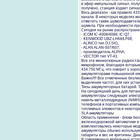
в эфир импульсный сигнал, полу
получено, станция издает сигн
Весь диапазон - как правило 43
канала. В некоторых моделях м
отметить также шумоподавитель.
шумела. При необходимости при
Сегодня на рынке распростран
- ICOM IC-4008/4088, IC-Q7 ;
- KENWOOD UBZ-LH68/LF68;
- ALINCO тип DJ-S41;
- ALAN ALAN-507/607;
- производитель ALPHA;
- VECTOR тип VT-43.
Все эти миниатюрные радиостанц
микрофоном, благодаря которым 
434.750 МГц, что говорит о хор
аккумуляторами повышенной емк
Важно!!!! Все отмеченные безл
выделения частот, для них уст
Типы аккумуляторных батарей. Т
На сегодняшний день для питан
аккумуляторы следующих электро
никель-металлгидридные (NiMH) 
телефонов и портативных компью
топливных элементов и некоторы
SLA аккумуляторы
Область применения - блоки бес
железнодорожной автоматики и 
комплектовались некоторые мод
аккумуляторы обычно используют
габариты и вес не критичны. Ди
В современных мобильных устро