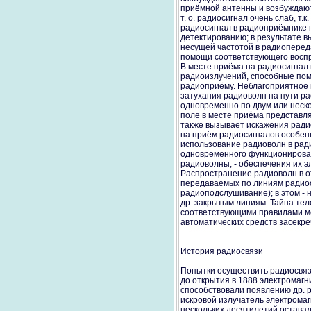
приёмной антенны и возбуждают
т. о. радиосигнал очень слаб, т
радиосигнал в радиоприёмнике п
детектированию; в результате в
несущей частотой в радиоперед
помощи соответствующего воспр
В месте приёма на радиосигнал
радиоизлучений, способные по
радиоприёму. Неблагоприятное 
затухания радиоволн на пути р
одновременно по двум или неск
поле в месте приёма представл
также вызывает искажения радио
на приём радиосигналов особен
использование радиоволн в рад
одновременного функционирован
радиоволны, - обеспечения их э
Распространение радиоволн в о
передаваемых по линиям радиос
радиоподслушивание); в этом - 
др. закрытым линиям. Тайна те
соответствующими правилами м
автоматических средств засекре
История радиосвязи
Попытки осуществить радиосвязь 
до открытия в 1888 электромагн
способствовали появлению др. 
искровой излучатель электрома
нескольких десятилетий остава