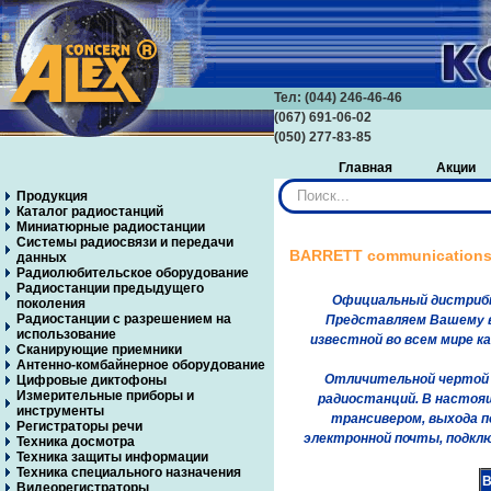
Тел: (044) 246-46-46
(067) 691-06-02
(050) 277-83-85
Главная
Акции
Искать...
Продукция
Каталог радиостанций
Миниатюрные радиостанции
Системы радиосвязи и передачи
BARRETT communication
данных
Радиолюбительское оборудование
Радиостанции предыдущего
Официальный дистрибь
поколения
Радиостанции с разрешением на
Представляем Вашему вн
использование
известной во всем мире ка
Сканирующие приемники
Антенно-комбайнерное оборудование
Отличительной чертой пр
Цифровые диктофоны
Измерительные приборы и
радиостанций. В настоя
инструменты
трансивером, выхода п
Регистраторы речи
электронной почты, подклю
Техника досмотра
Техника защиты информации
Техника специального назначения
B
Видеорегистраторы