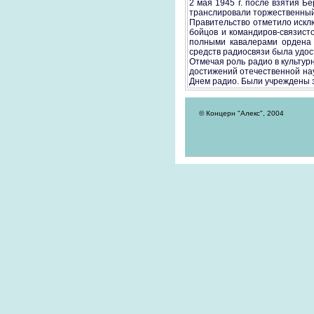
2 мая 1945 г. после взятия 
транслировали торжественный
Правительство отметило искл
бойцов и командиров-связист
полными кавалерами ордена 
средств радиосвязи была удос
Отмечая роль радио в культур
достижений отечественной на
Днем радио. Были учреждены з
© Концерн "Алекс", 2004