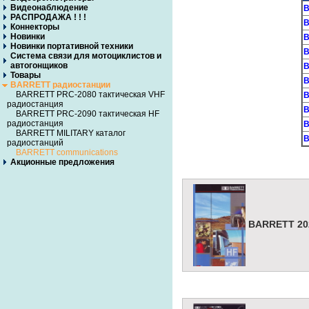
Видеонаблюдение
B
РАСПРОДАЖА ! ! !
B
Коннекторы
Новинки
B
Новинки портативной техники
B
Система связи для мотоциклистов и
автогонщиков
B
Товары
B
BARRETT радиостанции
BARRETT PRC-2080 тактическая VHF
B
радиостанция
B
BARRETT PRC-2090 тактическая HF
радиостанция
B
BARRETT MILITARY каталог
B
радиостанций
BARRETT communications
Акционные предложения
BARRETT 202