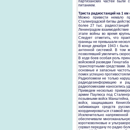
партизанских частей были 
питанием.
Триста радиостанций на 1 км
Можно привести немало пр
Сталинградской битвы действо
более 27 тыс. радиостанций
Ленинградом взаимодействие 
этапе войны во время крупн
Следует отметить, что прак
границы не превышали нескол
В конце декабря 1943 г. был
антенной системой. В том ж
позволявший увеличить скорост
В ходе боев особая роль при
войсковой разведки Генштаба
транспортными средствами. З
основные и запасные частот
помех успешно противостояли
Радиопомехи не только наруш
радиодезинформацию и рад
радиопомехами наносились уд
Приведем несколько примеро
армии Паулюса под Сталингр
позывными войск Манштейна, 
войск, защищавших Кенигсбе
забивающих средств русски
координироваться ставкой вер
Исключительно напряженной 
обеспечивали многоканальну
коротковолновые и ультракор
сорвал передачу по радио бол