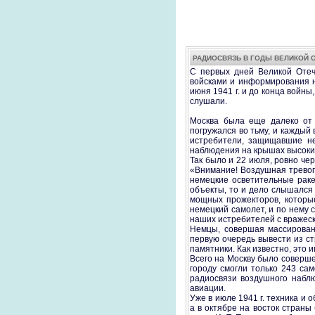
РАДИОСВЯЗЬ В ГОДЫ ВЕЛИКОЙ 
С первых дней Великой Отеч
войсками и информирования н
июня 1941 г. и до конца войн
слушали.
Москва была еще далеко от 
погружался во тьму, и каждый
истребители, защищавшие не
наблюдения на крышах высоки
Так было и 22 июля, ровно че
«Внимание! Воздушная тревога
немецкие осветительные рак
объекты, то и дело слышался
мощных прожекторов, которы
немецкий самолет, и по нему 
наших истребителей с вражес
Немцы, совершая массированн
первую очередь вывести из с
памятники. Как известно, это и
Всего на Москву было соверше
городу смогли только 243 са
радиосвязи воздушного набл
авиации.
Уже в июле 1941 г. техника и
а в октябре на восток стра