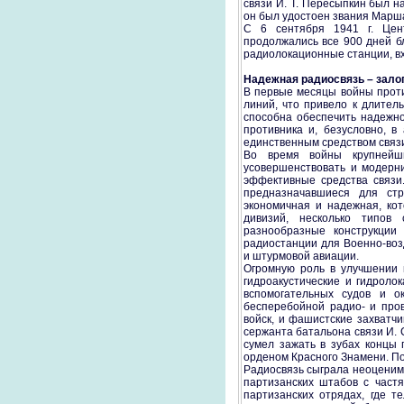
связи И. Т. Пересыпкин был 
он был удостоен звания Марша
С 6 сентября 1941 г. Цен
продолжались все 900 дней б
радиолокационные станции, в
Надежная радиосвязь – зало
В первые месяцы войны проти
линий, что привело к длител
способна обеспечить надежно
противника и, безусловно, в
единственным средством связ
Во время войны крупнейши
усовершенствовать и модерни
эффективные средства связи
предназначавшиеся для стр
экономичная и надежная, ко
дивизий, несколько типов 
разнообразные конструкции
радиостанции для Военно-воз
и штурмовой авиации.
Огромную роль в улучшении 
гидроакустические и гидроло
вспомогательных судов и о
бесперебойной радио- и про
войск, и фашистские захватч
сержанта батальона связи И. 
сумел зажать в зубах концы
орденом Красного Знамени. По
Радиосвязь сыграла неоценим
партизанских штабов с част
партизанских отрядах, где т