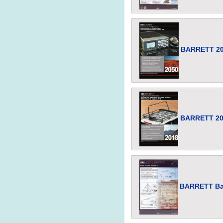
BARRETT 205
BARRETT 201
BARRETT Bas